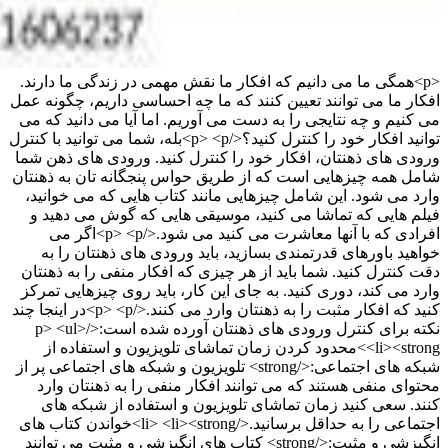
<p>همگی ما می دانیم که افکار ما نقش مهمی در زندگی ما دارند.
افکار ما می توانند تعیین کنند که ما چه احساسی داریم، چگونه عمل
می کنیم و چه نتایجی را به دست می آوریم. اما آیا می دانید که می
توانید افکار خود را کنترل کنید؟</p> <p>بله، شما می توانید با کنترل
ورودی های ذهنتان، افکار خود را کنترل کنید. ورودی های ذهن شما
شامل همه چیزهایی است که از طریق حواس پنجگانه تان به ذهنتان
وارد می شود. این شامل چیزهایی مانند کتاب هایی که می خوانید،
فیلم هایی که تماشا می کنید، موسیقی هایی که گوش می دهید و
افرادی که با آنها معاشرت می کنید می شود.</p> <p>اگر می
خواهید باورهای قدرتمندی بسازید، باید ورودی های ذهنتان را به
دقت کنترل کنید. شما باید از هر چیزی که افکار منفی را به ذهنتان
وارد می کند، دوری کنید. به جای این کار، باید روی چیزهایی تمرکز
کنید که افکار مثبت را به ذهنتان وارد می کنند.</p> <p>در اینجا چند
نکته برای کنترل ورودی های ذهنتان آورده شده است:</p> <ul>
<li><strong>محدود کردن زمان تماشای تلویزیون و استفاده از
شبکه های اجتماعی:</strong> تلویزیون و شبکه های اجتماعی پر از
محتوای منفی هستند که می توانند افکار منفی را به ذهنتان وارد
کنند. سعی کنید زمان تماشای تلویزیون و استفاده از شبکه های
اجتماعی را به حداقل برسانید.</li> <li><strong>خواندن کتاب های
انگیزشی و مثبت:</strong> کتاب های انگیزشی و مثبت می توانند