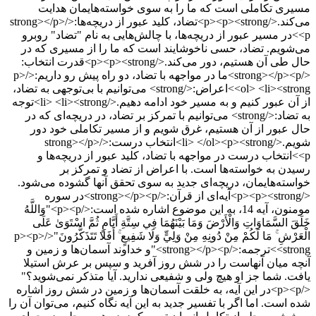
مسیری تکاملی است که ما را به سوی خواسته‌هایمان هدایت
می‌کند.</p><p><strong>تضاد، کلید عبور از دریچه‌ها:</strong></p>
<p>در مسیر عبور از دریچه‌ها، با چالش‌هایی به نام "تضاد" روبرو
می‌شویم. تضاد، حسی ناخوشایند است که ما را از مسیری که در
حال طی آن هستیم، دور می‌کند.</p><p><strong>قدرت انتخاب:
</strong></p><p>ما در مواجهه با تضاد، دو راه پیش رو داریم:</p>
<ol> <li><strong>اعراض:</strong> می‌توانیم با بی‌توجهی به تضاد،
از آن عبور کنیم و به مسیر خود ادامه دهیم.</li> <li><strong>توجه
به تضاد:</strong> می‌توانیم با تمرکز بر تضاد، در دریچه‌ای که در
حال عبور از آن هستیم، غرق شویم و از مسیر تکاملی خود دور
شویم.</li> </ol><p><strong>انتخاب درست:</strong></p>
<p>انتخاب درست در مواجهه با تضاد، کلید عبور از دریچه‌ها و
رسیدن به خواسته‌ها است. با اعراض از تضاد و تمرکز بر
خواسته‌هایمان، دریچه‌ای جدید به سوی تحقق آنها گشوده می‌شود.
</p><p><strong>آیه‌ای از قرآن:</strong></p><p>در سوره
مومنون، آیه 14، به این موضوع اشاره شده است:</p><p>"وَاللَّهُ
خَلَقَ السَّمَاوَاتِ وَالْأَرْضَ وَمَا بَيْنَهُمَا فِي سِتَّةِ أَيَّامٍ ثُمَّ اسْتَوَىٰ عَلَى
الْعَرْشِ ۚ مَا لَكُمْ مِنْ دُونِهِ مِنْ وَلِيٍّ وَلَا شَفِيعٍ ۚ أَفَلَا تَتَذَكَّرُونَ"</p><p>
<strong>ترجمه:</strong></p><p>"و خداوند آسمان‌ها و زمین و
آنچه میان آنهاست را در شش روز آفرید و سپس بر عرش استیلا
یافت. شما جز او هیچ ولی و شفیعی ندارید. آیا متذکر نمی‌شوید؟"
</p><p>در این آیه، به خلقت آسمان‌ها و زمین در شش روز اشاره
شده است. اما اگر با تفسیر جدید به این آیه نگاه کنیم، می‌توان آن را