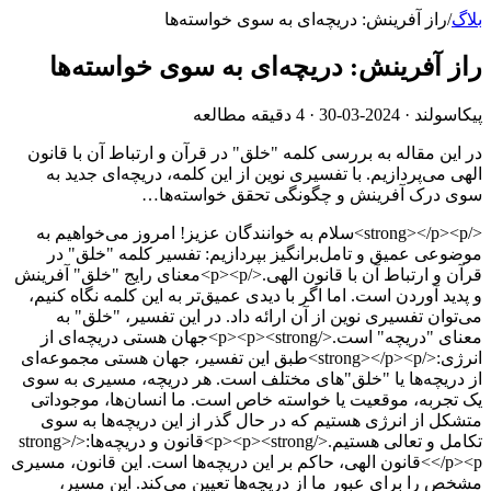
بلاگ
/
راز آفرینش: دریچه‌ای به سوی خواسته‌ها
راز آفرینش: دریچه‌ای به سوی خواسته‌ها
پیکاسولند ·
2024-03-30
· 4 دقیقه مطالعه
در این مقاله به بررسی کلمه "خلق" در قرآن و ارتباط آن با قانون
الهی می‌پردازیم. با تفسیری نوین از این کلمه، دریچه‌ای جدید به
سوی درک آفرینش و چگونگی تحقق خواسته‌ها…
</strong></p><p>سلام به خوانندگان عزیز! امروز می‌خواهیم به
موضوعی عمیق و تامل‌برانگیز بپردازیم: تفسیر کلمه "خلق" در
قرآن و ارتباط آن با قانون الهی.</p><p>معنای رایج "خلق" آفرینش
و پدید آوردن است. اما اگر با دیدی عمیق‌تر به این کلمه نگاه کنیم،
می‌توان تفسیری نوین از آن ارائه داد. در این تفسیر، "خلق" به
معنای "دریچه" است.</p><p><strong>جهان هستی دریچه‌ای از
انرژی:</strong></p><p>طبق این تفسیر، جهان هستی مجموعه‌ای
از دریچه‌ها یا "خلق"های مختلف است. هر دریچه، مسیری به سوی
یک تجربه، موقعیت یا خواسته خاص است. ما انسان‌ها، موجوداتی
متشکل از انرژی هستیم که در حال گذر از این دریچه‌ها به سوی
تکامل و تعالی هستیم.</p><p><strong>قانون و دریچه‌ها:</strong>
</p><p>قانون الهی، حاکم بر این دریچه‌ها است. این قانون، مسیری
مشخص را برای عبور ما از دریچه‌ها تعیین می‌کند. این مسیر،