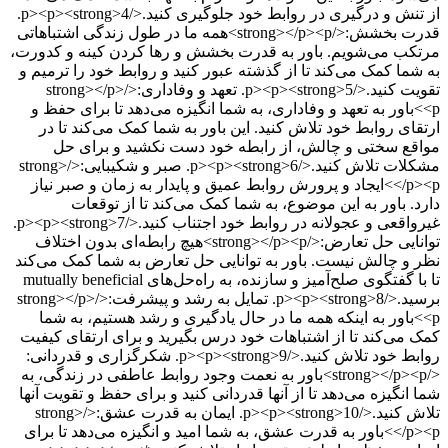
از تنش و درگیری در روابط خود جلوگیری کنید.</p><p><strong>4.
قدرت بخشش:</strong></p><p>همه ما در طول زندگی اشتباهاتی
مرتکب می‌شویم. باور به قدرت بخشش و رها کردن کینه و کدورت،
به شما کمک می‌کند تا از گذشته عبور کنید و روابط خود را ترمیم و
تقویت کنید.</p><p><strong>5. تعهد و وفاداری:</strong></p>
<p>باور به تعهد و وفاداری، به شما انگیزه می‌دهد تا برای حفظ و
ارتقای روابط خود تلاش کنید. این باور به شما کمک می‌کند تا در
مواقع سختی و چالش، از رابطه خود دست نکشید و برای حل
مشکلات تلاش کنید.</p><p><strong>6. صبر و شکیبایی:</strong>
</p><p>ایجاد و پرورش روابط عمیق و پایدار به زمان و صبر نیاز
دارد. باور به این موضوع، به شما کمک می‌کند تا از توقعات
غیرواقعی و عجولانه در روابط خود اجتناب کنید.</p><p><strong>7.
توانایی حل تعارض:</strong></p><p>هیچ رابطه‌ای بدون اختلاف
نظر و چالش نیست. باور به توانایی حل تعارض به شما کمک می‌کند
تا با گفتگوی صلح‌آمیز و سازنده، به راه‌حل‌های mutually beneficial
برسید.</p><p><strong>8. تمایل به رشد و پیشرفت:</strong></p>
<p>باور به اینکه همه ما در حال یادگیری و رشد هستیم، به شما
کمک می‌کند تا از اشتباهات خود درس بگیرید و برای ارتقای کیفیت
روابط خود تلاش کنید.</p><p><strong>9. شکرگزاری و قدردانی:
</strong></p><p>باور به نعمت وجود روابط عاطفی در زندگی، به
شما انگیزه می‌دهد تا از آنها قدردانی کنید و برای حفظ و تقویت آنها
تلاش کنید.</p><p><strong>10. ایمان به قدرت عشق:</strong>
</p><p>باور به قدرت عشق، به شما امید و انگیزه می‌دهد تا برای