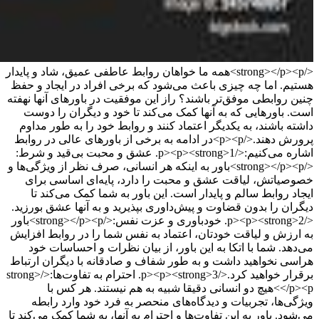
</strong></p><p>همه ما خواهان روابط عاطفی عمیق، شاد و پایدار
هستیم. اما چه چیزی باعث می‌شود که برخی افراد در ایجاد و حفظ
چنین روابطی موفق‌تر باشند؟ راز این موفقیت در باورهای آنها نهفته
است. باورهایی که به آنها کمک می‌کند تا خود و دیگران را دوست
داشته باشند، به یکدیگر اعتماد کنند و روابط خود را به طور مداوم
پرورش دهند.</p><p>در ادامه به برخی از باورهای عالی در روابط
اشاره می‌کنیم:</p><p><strong>1. عشق و محبت بی‌قید و شرط:
</strong></p><p>باور به اینکه هر انسانی، صرف نظر از ویژگی‌ها و
خصوصیاتش، لیاقت عشق و محبت را دارد، پایه‌ای اساسی برای
ایجاد روابط سالم و پایدار است. این باور به شما کمک می‌کند تا
دیگران را بدون قضاوت و پیش‌داوری بپذیرید و به آنها عشق بورزید.
</p><p><strong>2. خودباوری و عزت نفس:</strong></p><p>باور
به ارزش و لیاقت خودتان، اعتماد به نفس شما را در روابط افزایش
می‌دهد. شما با اتکا به این باور، از بیان نظرات و احساسات خود
هراسی نخواهید داشت و به طور شفاف و صادقانه با دیگران ارتباط
برقرار خواهید کرد.</p><p><strong>3. احترام به تفاوت‌ها:</strong>
</p><p>هیچ دو انسانی دقیقا شبیه به هم نیستند. هر کس با
ویژگی‌ها، تجربیات و دیدگاه‌های منحصر به فرد خود وارد رابطه
می‌شود. باور به این تفاوت‌ها و احترام به آنها، به شما کمک می‌کند تا