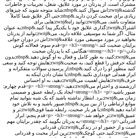
مشترک است. از پدرتان در مورد علایق، شغل، تجربیات و خاطرات
گذشته&zwnj;اش سوال کنید.&nbsp;شاید متوجه شوید که چیزهای
زیادی برای صحبت کردن دارید.&nbsp;حتی اگر علایق شما کاملاً
متفاوت باشد، می&zwnj;توانید راه&zwnj;هایی برای
اشتراک&zwnj;گذاری علایق خود با یکدیگر پیدا کنید.&nbsp;به عنوان
مثال، اگر شما به موسیقی علاقه دارید، می&zwnj;توانید از پدرتان
بخواهید در مورد موسیقی مورد علاقه&zwnj;اش در دوران جوانی
برایتان صحبت کند.</p> <h3><strong>قدم سوم: فعالانه گوش
دادن</strong></h3> <p>هنگامی که با پدرتان صحبت
می&zwnj;کنید، به طور کامل و فعال به او گوش دهید.&nbsp;بدون
اینکه حرفش را قطع کنید، به صحبت&zwnj;هایش توجه کنید و سعی
کنید منظور او را درک کنید.&nbsp;از پرسیدن سوالات متفکرانه و
ابراز همدلی خودداری نکنید.&nbsp;با نشان دادن اینکه به
حرف&zwnj;هایش اهمیت می&zwnj;دهید، به او احساس
ارزشمندی و احترام می&zwnj;دهید.</p> <h3><strong>قدم چهارم:
صبور باشید</strong></h3> <p>ایجاد یک رابطه عمیق و صمیمی
زمان می&zwnj;برد. انتظار نداشته باشید که یک شبه بتوانید تمام
موانع ارتباطی را از بین ببرید.&nbsp;صبور باشید و به تلاش خود
ادامه دهید.&nbsp;با هر بار صحبت، رابطه شما قوی&zwnj;تر و
عمیق&zwnj;تر خواهد شد.</p> <h3><strong>قدم پنجم: ابراز
قدردانی</strong></h3> <p>به پدرتان بگویید که چقدر برایتان مهم
است و از حضور او در زندگی&zwnj;تان قدردانی
می&zwnj;کنید.حتی کوچک&zwnj;ترین ابراز محبت و قدردانی