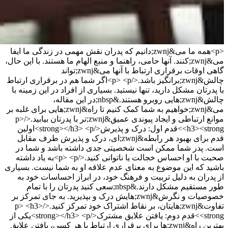
<p>همه ما می&zwnj;دانیم که پدران نقش مهمی در زندگی ما ایفا
می&zwnj;کنند. آنها حامی، راهنما و منبع الهام ما هستند. با این حال،
گاهی اوقات برقراری ارتباط با آنها می&zwnj;تواند
چالش&zwnj;برانگیز باشد.</p> <p>اگر شما هم در برقراری ارتباط
با پدرتان مشکل دارید، تنها نیستید. بسیاری از افراد در این زمینه با
چالش&zwnj;هایی روبرو هستند.&nbsp;در این مقاله،
می&zwnj;خواهیم به شما کمک کنیم تا راه&zwnj;هایی برای غلبه بر
موانع ارتباطی و ایجاد پیوندی عمیق&zwnj;تر با پدرتان بیابید.</p>
<h3><strong>قدم اول: درک و پذیرش</strong></h3> <p>اولین
قدم برای بهبود هر رابطه&zwnj;ای، درک و پذیرش طرف مقابل
است. پدر شما ممکن است شخصیتی جدی داشته باشد و شما در
صحبت با او احساس خجالت یا ناتوانی کنید.</p> <p>به یاد داشته
باشید که این موضوع به معنای عدم علاقه او به شما نیست. بسیاری
از پدران به دلیل تربیت و فرهنگ خود، در ابراز احساسات خود به
طور مستقیم مشکل دارند.&nbsp;سعی کنید پدرتان را با تمام
خصوصیات و نگرش&zwnj;هایش درک و بپذیرید. به جای تمرکز بر
تفاوت&zwnj;هایتان، بر نقاط اشتراک خود تمرکز کنید.</p> <h3>
<strong>قدم دوم: یافتن علایق مشترک</strong></h3> <p>یکی از
بهترین راه&zwnj;ها برای برقراری ارتباط با هر کسی، یافتن علایق