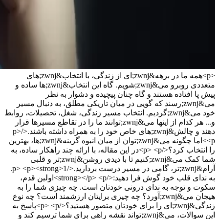
<p>همه ما در برهه&zwnj;ای از زندگی، با انتخاب&zwnj;های
متعددی روبرو می&zwnj;شویم. گاه این انتخاب&zwnj;ها ساده و
پیش پا افتاده هستند و گاه چنان پیچیده و دشوار به نظر
می&zwnj;رسند که گویی در میان تاریکی مطلق، به دنبال مسیر
خود می&zwnj;گردیم. انتخاب مسیر زندگی، شغل، تحصیلات، روابط
و... هر کدام از اینها می&zwnj;توانند ما را در تقاطع مسیرها قرار
دهند و چالش&zwnj;های خاص خود را به همراه داشته باشند.</p>
<p>اما چگونه می&zwnj;توان از میان انبوه گزینه&zwnj;ها، بهترین
را انتخاب کرد؟</p> <p>در این مقاله، با ارائه چند راهکار ساده، به
شما کمک می&zwnj;کنیم تا با دیدی روشن&zwnj;تر و قلبی
آرام&zwnj;تر، گامی در مسیر درست بردارید.</p> <p><strong>1.
به ندای قلب خود گوش فرا دهید:</strong></p> <p>اولین قدم،
سکوت و توجه به ندای درونی خودتان است. چه چیزی شما را به
هیجان می&zwnj;آورد؟ چه چیزی برایتان ارزشمند است؟ چه نوع
زندگی&zwnj;ای را برای خودتان متصور هستید؟</p> <p>پاسخ به
این سوالات، می&zwnj;تواند نقشه راهی برای شما ترسیم کند و