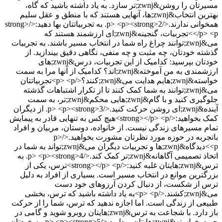
مسیرتان را روشن&zwnj;تر سازد. به یاد داشته باشید که گاه،
بهترین انتخاب&zwnj;ها، آنهایی هستند که با منطق و عقل سلیم
همخوانی ندارند.</p> <p><strong>2. به تجربیاتتان بها دهید:</strong>
</p> <p>تجربیات، گنجینه&zwnj;ای ارزشمند هستند که
می&zwnj;توانند چراغ راه شما در انتخاب مسیر باشند. به تجربیات
گذشته خودتان، چه مثبت و چه منفی، نگاهی دقیق بیندازید. از
خودتان بپرسید: کدامیک از این تجربیات، درس&zwnj;های
ارزشمندی به من آموخته&zwnj;اند؟ کدامیک از آنها مرا به سمت
خواسته&zwnj;هایم هدایت می&zwnj;کنند؟</p> <p>تجربیاتتان
می&zwnj;توانند به شما کمک کنند تا از تکرار اشتباهات گذشته
جلوگیری کنید و با گام&zwnj;هایی محکم&zwnj;تر، به سمت
آینده&zwnj;ای روشن حرکت کنید.</p> <p><strong>3. از دیگران
کمک بخواهید:</strong></p> <p>هیچ کس به تنهایی قادر به پیمایش
تمام مسیرهای زندگی نیست. از خانواده، دوستان، مربیان و افراد
باتجربه در حوزه مورد نظرتان مشورت بخواهید.</p>
<p>دیدگاه&zwnj;ها و تجربیات دیگران می&zwnj;تواند به شما در
اتخاذ تصمیمی آگاهانه&zwnj;تر کمک کند.</p> <p><strong>4. به
ترس&zwnj;هایتان غلبه کنید:</strong></p> <p>ترس، یکی از
بزرگترین موانع در انتخاب مسیر است. بسیاری از افراد به دلیل
ترس از شکست، از دنبال کردن آرزوهای خود دست
می&zwnj;کشند.</p> <p>به یاد داشته باشید که ترس، بخشی
طبیعی از زندگی است. اما اجازه ندهید که ترس، شما را از حرکت
باز دارد. با شجاعت به ترس&zwnj;هایتان روبرو شوید و گامی در
جهت خواسته&zwnj;هایتان بردارید.</p> <p><strong>5. به خودتان