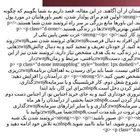
ندان از آن آگاهند. در این مقاله، قصد داریم به شما بگوییم که چگونه
با ترفندهایی ساده، دخل را از خرج بیشتر کرده و به سوی ثروت و فراوانی گام بردارید.</p> <p><strong>1. باورهایتان را تغییر دهید:</strong></p> <p>اولین قدم برای پولدار شدن، تغییر باورهایتان در مورد پول
و ثروت است. بسیاری از افراد بر این باورند که پولدار شدن شانسی است و یا اینکه ثروتمندان افرادی حقه&zwnj;باز و بی&zwnj;وجدان هستند. این باورها مانع بزرگی بر سر راه ثروتمند شدن شما هستند.</p>
<p>به جای این باورها، باید به باور فراوانی و لیاقت ثروتمند شدن برسید. به خودتان بگویید که شما نیز می&zwnj;توانید ثروتمند شوید و لایق داشتن بهترین&zwnj;ها در زندگی هستید.</p> <p class="d-none
introappblog" style="border: 1px dashed #00000026; min-height: 1.5rem;" data-introid="3">&nbsp;</p> <p><strong>2. روی عزت نفس خود کار کنید:</strong></p> <p>عزت نفس پایین یکی از
مهم&zwnj;ترین موانع رسیدن به ثروت است. افرادی که عزت نفس پایینی دارند، خود را باور ندارند و به توانایی&zwnj;های خود ایمان ندارند. این افراد به دنبال فرصت&zwnj;های ثروتمند شدن نمی&zwnj;روند
و به محض مواجه شدن با چالش، تسلیم می&zwnj;شوند.</p> <p>برای تقویت عزت نفس خود، باید به نقاط قوت و توانایی&zwnj;هایتان توجه کنید. از خودتان تعریف و تمجید کنید و به دنبال چالش&zwnj;هایی
p> <p><s. هدف مشخصی داشته باشید:</strong></p> <p>برای رسیدن به هر چیزی در زندگی، به یک هدف مشخص نیاز دارید. ثروتمند شدن نیز از این
قاعده مستثنی نیست.&nbsp;بنابراین، برای خودتان هدف&zwnj;های مالی مشخص تعیین کنید. این هدف&zwnj;ها باید واضح، قابل اندازه&zwnj;گیری، دست&zwnj;یافتنی، مرتبط و زمان&zwnj;دار
باشند.&nbsp;برای مثال، می&zwnj;توانید هدف خود را اینگونه تعیین کنید: "می&zwnj;خواهم در عرض یک سال، درآمدم را 20% افزایش دهم."</p> <p class="d-none introappblog" style="border: 1px dashed
#00000026; min-height: 1.5rem;" data-introid="4">&nbsp;</p> <p><strong>4. برنامه&zwnj;ریزی کنید:</strong></p> <p>تنها داشتن هدف کافی نیست. شما باید برای رسیدن به اهدافتان برنامه&zwnj;ریزی
کنید.&nbsp;برنامه شما باید شامل اقداماتی باشد که باید انجام دهید تا به اهدافتان برسید. همچنین، باید برای هر اقدام، یک زمان&zwnj;بندی مشخص تعیین کنید.</p> <p><strong>5. درآمدتان را افزایش دهید:
</strong></p> <p>یکی از راه&zwnj;های ساده برای بیشتر کردن دخل، افزایش درآمدتان است.&nbsp;شما می&zwnj;توانید با ارتقای شغلی، شروع شغل دوم، کار فریلنسینگ و یا سرمایه&zwnj;گذاری،
درآمدتان را افزایش دهید.</p> <p><strong>6. هزینه&zwnj;هایتان را کاهش دهید:</strong></p> <p>کاهش هزینه&zwnj;ها، راه دیگر برای بیشتر کردن دخل است.&nbsp;برای این کار، باید ابتدا
 کجا می&zwnj;توانید صرفه&zwnj;جویی کنید.&nbsp;سعی کنید از خریدهای غیرضروری خودداری کنید و به جای خرید اجناس نو، از اجناس دست دوم
استفاده کنید.</p> <p><strong>7. پس&zwnj;انداز کنید:</strong></p> <p>یکی از مهم&zwnj;ترین عادت&zwnj;های ثروتمندان، پس&zwnj;انداز کردن است.&nbsp;حتما بخشی از درآمدتان را هر ماه
پس&zwnj;انداز کنید و برای آن برنامه&zwnj;ریزی داشته باشید.&nbsp;شما می&zwnj;توانید پول&zwnj;هایتان را در بانک، صندوق&zwnj;های سرمایه&zwnj;گذاری و یا سایر ابزارهای سرمایه&zwnj;گذاری
ذخیره کنید.</p> <p><strong>8. سرمایه&zwnj;گذاری کنید:</strong></p> <p>سرمایه&zwnj;گذاری، یکی از بهترین راه&zwnj;ها برای افزایش ثروت در بلندمدت است.&nbsp;شما می&zwnj;توانید با
سرمایه&zwnj;گذاری در بورس، اوراق قرضه، املاک و مستغلات و یا سایر ابزارهای سرمایه&zwnj;گذاری، پولتان را چند برابر کنید.</p> <p><strong>9. صبور باشید:</strong></p> <p>ثروتمند شدن یک شبه
اتفاق نمی&zwnj;افتد. برای رسیدن به ثروت، به صبر و تلاش زیادی نیاز دارید.&nbsp;در طول مسیر، ممکن است با چالش&zwnj;ها و موانعی روبرو شوید، اما نباید ناامید شوید.&nbsp;به تلاش خود ادامه دهید و