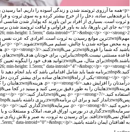
<p>همه ما آرزوی ثروتمند شدن و زندگی آسوده را داریم. اما رسیدن به
به اهدافتان ایمان داشته باشید.</p> <p class="d-none introappblog" style="border: 1px dashed #00000026; min-height: 1.5rem;" data-introid="0">&nbsp;</p>