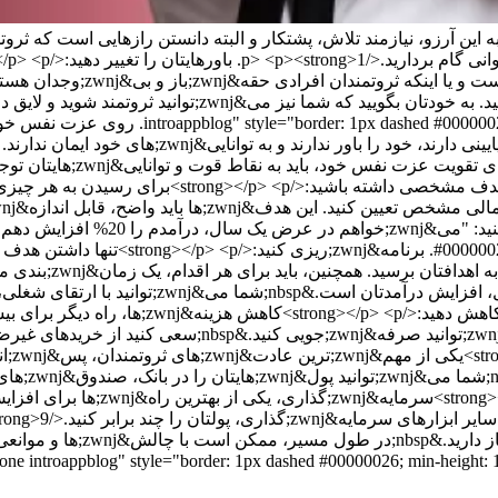
 این آرزو، نیازمند تلاش، پشتکار و البته دانستن رازهایی است که ثروتم
باشید که شما را قوی&zwnj;تر می&zwnj;کنند.</trong>3
هزینه&zwnj;هایتان را به طور دقیق بررسی کنید و ببینید در