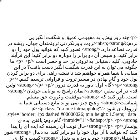
<p>چند روز پیش، به مفهومی عمیق و شگفت انگیز پی
بردم:&nbsp;<strong>ثروت باورنکردنی ثروتمندان جهان، ریشه در
قدرت تصاعد دارد.</strong> تصور کنید که بتوانید پول خود را دو
برابر کنید، و سپس آن دو برابر را دوباره دو برابر کنید! این فرآیند
جادویی، کلید دستیابی به ثروتی بی حد و حصر است.</p> <p>اما
چگونه می توان به این قدرت شگفت انگیز دست یافت؟ در این
مقاله، با شما همراه خواهیم شد تا نقشه راهی برای دو برابر کردن
پول خود و گام نهادن در مسیر ثروت و فراوانی ترسیم کنیم.</p>
<p><strong>گام اول: باور به قدرت درون</strong></p> <p>اولین
قدم در این سفر، <strong>ایمان راسخ به توانایی خودتان</strong>
است. باور کنید که <strong>موفقیت و ثروت حق مسلم
شماست</strong> و هیچ چیز نمی تواند مانع دستیابی شما به
آرزوهایتان شود.</p> <p class="d-none introappblog"
style="border: 1px dashed #00000026; min-height: 1.5rem;" data-
introid="1">&nbsp;</p> <p><strong>گام دوم: یافتن ایده ی
پولساز</strong></p> <p>حال نوبت آن رسیده که ایده ای را پیدا
کنید که بتوانید با آن پول خود را دو برابر کنید. به دنبال <strong>شور
و اشتیاق</strong> خود بروید و به دنبال <strong>کسب و کاری