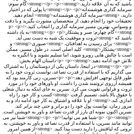
باشید که به آن علاقه دارید.</strong></p> <p><strong>گام سوم:
سرمایه گذاری هوشمندانه</strong></p> <p>با پولی که در اختیار
دارید، <strong>سرمایه گذاری هوشمندانه</strong> انجام دهید.
تحقیقات خود را انجام دهید، از متخصصان مشورت بگیرید و با دقت
و وسواس، بهترین مسیر سرمایه گذاری را انتخاب کنید.</p> <p>
<strong>گام چهارم: صبر و پشتکار</strong></p> <p>به یاد داشته
باشید که <strong>ثروت و موفقیت یک شبه به دست نمی آید.
</strong> برای رسیدن به اهدافتان، <strong>صبوری</strong> و
<strong>پشتکار</strong> کلید اصلی است. در طول مسیر، ممکن
است با چالش هایی روبرو شوید، اما تسلیم نشوید و با انگیزه به
تلاش خود ادامه دهید.</p> <p><strong>داستان الهام بخش:
</strong></p> <p>در اینجا، داستان یکی از دوستانمان را به اشتراک
می گذاریم که با استفاده از قدرت تصاعد، توانست ثروت خود را به
طور قابل توجهی افزایش دهد:</p> <p>نسرین، زنی کارمند بود که
همیشه آرزوی ثروتمند شدن را داشت. او باورهای خود را در مورد
ثروت و فراوانی تقویت می کرد. نسرین به جای اینکه به دنبال شغلی
با حقوق بالا باشد، تصمیم گرفت <strong>کسب و کار خود را راه
اندازی کند.</strong> او با علاقه و اشتیاق به کار خود ادامه داد و به
مرور زمان، توانست پول خود را دو برابر و حتی چند برابر کند.
نسرین اکنون نمونه ای بارز از قدرت تصاعد و باور به خویشتن است.
</p> <p><strong>شما هم می توانید!</strong></p> <p>شما نیز می
توانید مانند نسرین، با استفاده از قدرت تصاعد و باور به خویشتن، به
ثروتی که لیاقتش را دارید دست پیدا کنید. <strong>از همین امروز