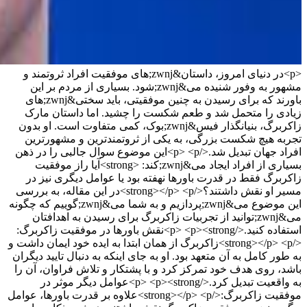
<p>در دنیای امروز، داستان&zwnj;های موفقیت افراد ثروتمند و
مشهور به وفور شنیده می&zwnj;شود. بسیاری از مردم بر این
باورند که برای رسیدن به چنین موفقیتی، باید سختی&zwnj;های
زیادی را متحمل شد و طعم شکست را چشید. اما داستان مارک
زاکربرگ، بنیانگذار فیس&zwnj;بوک، کمی متفاوت است. او بدون
تجربه هیچ شکست بزرگی، به یکی از ثروتمندترین و مشهورترین
افراد جهان تبدیل شد.</p> <p>این موضوع سوال جالبی را در ذهن
بسیاری از افراد ایجاد می&zwnj;کند: <strong>آیا راز موفقیت
زاکربرگ فقط در قدرت باورها نهفته بود یا عوامل دیگری نیز در
مسیر او نقش داشتند؟</strong></p> <p>در این مقاله، به بررسی
این موضوع می&zwnj;پردازیم و به شما می&zwnj;گوییم که چگونه
می&zwnj;توانید از تجربیات زاکربرگ برای رسیدن به اهدافتان
استفاده کنید.</p> <p><strong>نقش باورها در موفقیت زاکربرگ:
</strong></p> <p>زاکربرگ از همان ابتدا به ایده خود ایمان داشت و
به طور کامل به آن متعهد بود. او به جای اینکه به دنبال تایید دیگران
باشد، روی هدف خود تمرکز کرد و با پشتکار و تلاش فراوان، آن را
به واقعیت تبدیل کرد.</p> <p><strong>عوامل دیگر موثر در
موفقیت زاکربرگ:</strong></p> <p>علاوه بر قدرت باورها، عوامل