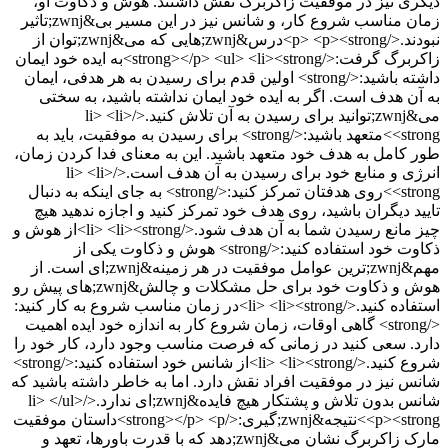
دیگری نیز در موفقیت زاکربرگ نقش داشتند. هوش و ذکاوت او،
زمان مناسب شروع کار، و شانس نیز در این مسیر بی&zwnj;تاثیر
نبودند.</p> <p><strong>درس&zwnj;هایی که می&zwnj;توان از
زاکربرگ گرفت:</strong></p> <ul> <li><strong>به ایده خود ایمان
داشته باشید:</strong> اولین قدم برای رسیدن به هر هدفی، ایمان
به آن هدف است. اگر به ایده خود ایمان نداشته باشید، به سختی
می&zwnj;توانید برای رسیدن به آن تلاش کنید.</li> <li>
<strong>متعهد باشید:</strong> برای رسیدن به موفقیت، باید به
طور کامل به هدف خود متعهد باشید. این به معنای فدا کردن زمان،
انرژی و منابع خود برای رسیدن به آن هدف است.</li> <li>
<strong>روی هدفتان تمرکز کنید:</strong> به جای اینکه به دنبال
تایید دیگران باشید، روی هدف خود تمرکز کنید و اجازه ندهید هیچ
چیز مانع رسیدن شما به آن هدف شود.</li> <li><strong>از هوش و
ذکاوت خود استفاده کنید:</strong> هوش و ذکاوت یکی از
مهم&zwnj;ترین عوامل موفقیت در هر زمینه&zwnj;ای است. از
هوش و ذکاوت خود برای حل مشکلات و چالش&zwnj;های پیش رو
استفاده کنید.</li> <li><strong>در زمان مناسب شروع به کار کنید:
</strong> گاهی اوقات، زمان شروع کار به اندازه خود ایده اهمیت
دارد. سعی کنید در زمانی که فرصت مناسب وجود دارد، کار خود را
شروع کنید.</li> <li><strong>از شانس خود استفاده کنید:</strong>
شانس نیز در موفقیت افراد نقش دارد. اما به خاطر داشته باشید که
شانس بدون تلاش و پشتکار هیچ فایده&zwnj;ای ندارد.</li> </ul>
<p><strong>نتیجه&zwnj;گیری:</strong></p> <p>داستان موفقیت
مارک زاکربرگ نشان می&zwnj;دهد که با قدرت باورها، تعهد و