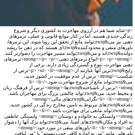
<p>شاید شما هم در آرزوی مهاجرت به کشوری دیگر و شروع
زندگی جدیدی هستید. اما در کنار موانع قانونی و عملی، ترمزهای
ذهنی نیز می&zwnj;توانند مانع از تحقق این رویا شوند. این ترمزها،
باورهای منفی و محدودکننده&zwnj;ای هستند که در ذهن ما ریشه
دوانده&zwnj;اند و می&zwnj;توانند مسیر مهاجرت را دشوارتر کنند.
</p> <p><strong>انواع ترمزهای ذهنی:</strong></p> <p>ترمزهای
ذهنی مهاجرت، تنوع و گستردگی زیادی دارند. برخی از
رایج&zwnj;ترین آنها عبارتند از:</p> <ul> <li><strong>ترس از
شکست:</strong> ترس از عدم موفقیت در کشور جدید،
می&zwnj;تواند مانع از شروع مهاجرت شود.</li> <li>
<strong>ترس از ناشناخته&zwnj;ها:</strong> ترس از فرهنگ، زبان
و محیط جدید، می&zwnj;تواند چالشی بزرگ برای مهاجران باشد.
</li> <li><strong>نگرانی&zwnj;های مالی:</strong>
دغدغه&zwnj;های مربوط به تامین مخارج زندگی در کشور جدید،
می&zwnj;تواند مانعی برای مهاجرت باشد.</li> <li>
<strong>وابستگی به خانواده و دوستان:</strong> وابستگی عاطفی
به افراد و مکان&zwnj;های آشنا، می&zwnj;تواند ترک آنها را دشوار
کند.</li> <li><strong>باورهای منفی در مورد خود:</strong>
باورهایی مانند "من به اندازه کافی خوب نیستم" یا "من لیاقت