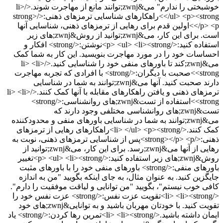
خوشبختی را ندارم" می&zwnj;توانند مانع از مهاجرت شوند.</li>
</ul> <p><strong>راهکارهای شناسایی ترمزهای ذهنی:</strong>
</p> <p>اولین قدم برای رهایی از ترمزهای ذهنی، شناسایی آنها
است. برای این کار، می&zwnj;توانید از روش&zwnj;های زیر
استفاده کنید:</p> <ul> <li><strong>نوشتن:</strong> افکار و
احساسات خود را در مورد مهاجرت بنویسید. این کار به شما کمک
می&zwnj;کند تا باورهای منفی خود را شناسایی کنید.</li> <li>
<strong>صحبت با دیگران:</strong> با افرادی که تجربه مهاجرت
دارند صحبت کنید. آنها می&zwnj;توانند به شما در شناسایی
ترمزهای ذهنی و یافتن راهکارهای مقابله با آنها کمک کنند.</li> <li>
<strong>استفاده از تست&zwnj;های روانشناسی:</strong>
تست&zwnj;های روانشناسی مختلفی وجود دارند که
می&zwnj;توانند به شما در شناسایی باورهای منفی و محدودکننده
کمک کنند.</li> </ul> <p><strong>راهکارهای رهایی از ترمزهای
ذهنی:</strong></p> <p>پس از شناسایی ترمزهای ذهنی، نوبت به
رهایی از آنها می&zwnj;رسد. برای این کار، می&zwnj;توانید از
روش&zwnj;های زیر استفاده کنید:</p> <ul> <li><strong>تغییر
باورهای منفی:</strong> باورهای منفی خود را با باورهای مثبت
جایگزین کنید. به عنوان مثال، به جای اینکه بگویید "من به اندازه
کافی خوب نیستم"، بگویید "من توانایی و لیاقت موفقیت را دارم".
</li> <li><strong>تقویت عزت نفس:</strong> عزت نفس خود را
تقویت کنید. با خودتان مهربان باشید و به توانایی&zwnj;های خود
ایمان داشته باشید.</li> <li><strong>تمرین رها کردن:</strong> یاد