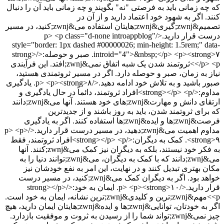
که چه زمانی باید به فرصتی "نه" بگویند و چه زمانی باید آن را دنبال
کنند. اگر به شهود خود اعتماد دارید و از آن در
تصمیم&zwnj;گیری&zwnj;هایتان استفاده می&zwnj;کنید، در مسیر
درست قرار دارید.</p> <p class="d-none introappblog"
style="border: 1px dashed #00000026; min-height: 1.5rem;" data-
introid="4">&nbsp;</p> <p><strong>۷. صبر و حوصله:</strong>
</p> <p>ثروتمند شدن یک شبه اتفاق نمی&zwnj;افتد. این فرآیندی
نیاز به زمان، صبر و حوصله دارد. اگر در مسیر ثروتمندی هستید،
صبور باشید و به تلاش خود ادامه دهید.</p> <p><strong>۸. یادگیری
مداوم:</strong></p> <p>افراد ثروتمند، دائماً در حال یادگیری و
ارتقای دانش و مهارت&zwnj;های خود هستند. آنها می&zwnj;دانند
که برای ثروتمند شدن، باید به روز باشند و از جدیدترین
فرصت&zwnj;ها و ایده&zwnj;ها استفاده کنند. اگر به یادگیری
مداوم اهمیت می&zwnj;دهید، در مسیر درست قرار دارید.</p> <p>
<strong>۹. کمک به دیگران:</strong></p> <p>افراد ثروتمند، فقط
به فکر خود نیستند، بلکه به دیگران نیز کمک می&zwnj;کنند. آنها
می&zwnj;دانند که با کمک به دیگران، می&zwnj;توانند دنیا را به
مکان بهتری تبدیل کنند و در نهایت، این امر به نفع خودشان نیز
خواهد بود. اگر به دیگران کمک می&zwnj;کنید، در مسیر درست
قرار دارید.</p> <p><strong>۱۰. ایمان به خود:</strong></p>
<p>مهم&zwnj;ترین و کلیدی&zwnj;ترین نشانه، ایمان به خود است.
اگر به خودتان، توانایی&zwnj;ها و ایده&zwnj;هایتان ایمان دارید، هیچ
چیز نمی&zwnj;تواند شما را از رسیدن به ثروت و موفقیت بازدارد.