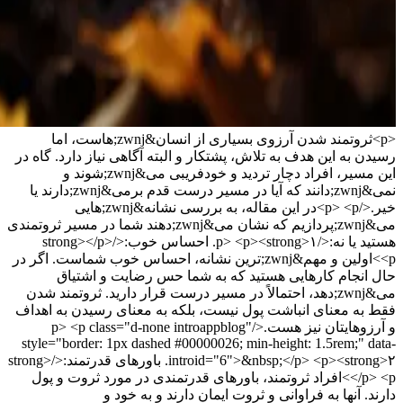
<p>ثروتمند شدن آرزوی بسیاری از انسان&zwnj;هاست، اما
رسیدن به این هدف به تلاش، پشتکار و البته آگاهی نیاز دارد. گاه در
این مسیر، افراد دچار تردید و خودفریبی می&zwnj;شوند و
نمی&zwnj;دانند که آیا در مسیر درست قدم برمی&zwnj;دارند یا
خیر.</p> <p>در این مقاله، به بررسی نشانه&zwnj;هایی
می&zwnj;پردازیم که نشان می&zwnj;دهند شما در مسیر ثروتمندی
هستید یا نه:</p> <p><strong>۱. احساس خوب:</strong></p>
<p>اولین و مهم&zwnj;ترین نشانه، احساس خوب شماست. اگر در
حال انجام کارهایی هستید که به شما حس رضایت و اشتیاق
می&zwnj;دهد، احتمالاً در مسیر درست قرار دارید. ثروتمند شدن
فقط به معنای انباشت پول نیست، بلکه به معنای رسیدن به اهداف
و آرزوهایتان نیز هست.</p> <p class="d-none introappblog"
style="border: 1px dashed #00000026; min-height: 1.5rem;" data-
introid="6">&nbsp;</p> <p><strong>۲. باورهای قدرتمند:</strong>
</p> <p>افراد ثروتمند، باورهای قدرتمندی در مورد ثروت و پول
دارند. آنها به فراوانی و ثروت ایمان دارند و به خود و