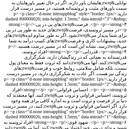
توانایی&zwnj;هایشان باور دارند. اگر در حال تغییر باورهایتان به
سمت باورهای مثبت و ثروتمندانه هستید، در مسیر درست قرار
دارید.</p> <p class="d-none introappblog" style="border: 1px
dashed #00000026; min-height: 1.5rem;" data-introid="3">&nbsp;
</p> <p><strong>۳. فرصت&zwnj;های پی در پی:</strong></p>
<p>در مسیر ثروتمندی، فرصت&zwnj;های جدید به طور پی در پی
برای شما پدیدار می&zwnj;شود. اگر به طور مداوم ایده&zwnj;های
جدید، پیشنهادات کاری و فرصت&zwnj;های کسب درآمد به شما
می&zwnj;رسد، نشانه این است که در مسیر درست هستید.</p>
<p><strong>۴. قدردانی:</strong></p> <p>افراد ثروتمند،
قدرتمندانه به نعماتی که در زندگیشان دارند، شکرگزاری
می&zwnj;کنند. آنها می&zwnj;دانند که ثروت فقط به معنای پول
نیست، بلکه شامل سلامتی، روابط خوب و فرصت&zwnj;های
زندگی نیز هست. اگر عادت به شکرگزاری دارید، در مسیر درست
قرار دارید.</p> <p class="d-none introappblog" style="border: 1px
dashed #00000026; min-height: 1.5rem;" data-introid="2">&nbsp;
</p> <p><strong>۵. احساس فراوانی:</strong></p> <p>افراد
ثروتمند، احساس فراوانی و ثروت می&zwnj;کنند. آنها معتقدند که
دنیا پر از فرصت و ثروت است و به اندازه کافی برای همه وجود
دارد. اگر احساس فراوانی و ثروت می&zwnj;کنید، در مسیر درست
قرار دارید.</p> <p class="d-none introappblog" style="border: 1px
dashed #00000026; min-height: 1.5rem;" data-introid="1">&nbsp;
</p> <p><strong>۶. شهود قوی:</strong></p> <p>افراد ثروتمند به
شهود و ندای درونی خود اعتماد می&zwnj;کنند. آنها می&zwnj;دانند