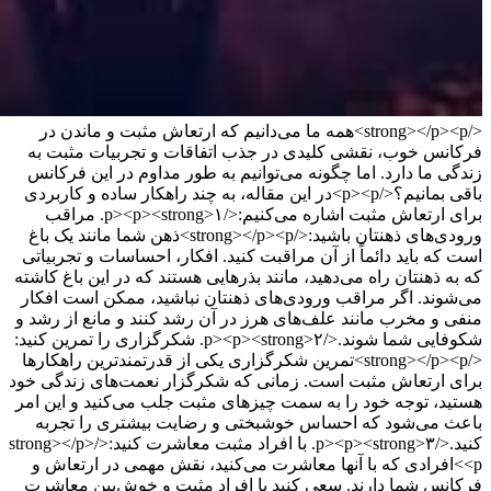
</strong></p><p>همه ما می‌دانیم که ارتعاش مثبت و ماندن در
فرکانس خوب، نقشی کلیدی در جذب اتفاقات و تجربیات مثبت به
زندگی ما دارد. اما چگونه می‌توانیم به طور مداوم در این فرکانس
باقی بمانیم؟</p><p>در این مقاله، به چند راهکار ساده و کاربردی
برای ارتعاش مثبت اشاره می‌کنیم:</p><p><strong>۱. مراقب
ورودی‌های ذهنتان باشید:</strong></p><p>ذهن شما مانند یک باغ
است که باید دائماً از آن مراقبت کنید. افکار، احساسات و تجربیاتی
که به ذهنتان راه می‌دهید، مانند بذرهایی هستند که در این باغ کاشته
می‌شوند. اگر مراقب ورودی‌های ذهنتان نباشید، ممکن است افکار
منفی و مخرب مانند علف‌های هرز در آن رشد کنند و مانع از رشد و
شکوفایی شما شوند.</p><p><strong>۲. شکرگزاری را تمرین کنید:
</strong></p><p>تمرین شکرگزاری یکی از قدرتمندترین راهکارها
برای ارتعاش مثبت است. زمانی که شکرگزار نعمت‌های زندگی خود
هستید، توجه خود را به سمت چیزهای مثبت جلب می‌کنید و این امر
باعث می‌شود که احساس خوشبختی و رضایت بیشتری را تجربه
کنید.</p><p><strong>۳. با افراد مثبت معاشرت کنید:</strong></p>
<p>افرادی که با آنها معاشرت می‌کنید، نقش مهمی در ارتعاش و
فرکانس شما دارند. سعی کنید با افراد مثبت و خوش‌بین معاشرت