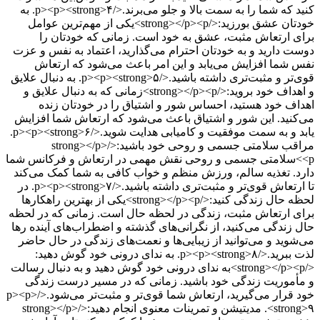
کنید که شما را به سمت بالا و جلو می‌برند.</p><p><strong>۴. به
خودتان عشق بورزید:</strong></p><p>یکی از مهم‌ترین عوامل
برای ارتعاش مثبت، عشق به خود است. زمانی که خودتان را
دوست دارید و به خودتان احترام می‌گذارید، اعتماد به نفس و عزت
نفس شما افزایش می‌یابد و این امر باعث می‌شود که ارتعاش
قوی‌تر و مثبت‌تری داشته باشید.</p><p><strong>۵. به دنبال علایق
و اهداف خود بروید:</strong></p><p>زمانی که به دنبال علایق و
اهداف خود هستید، احساس شور و اشتیاق را در خودتان زنده
می‌کنید. این شور و اشتیاق باعث می‌شود که ارتعاش شما افزایش
یابد و به سمت موفقیت و کامیابی هدایت شوید.</p><p><strong>۶.
مراقب سلامتی جسمی و روحی خود باشید:</strong></p>
<p>سلامتی جسمی و روحی نقش مهمی در ارتعاش و فرکانس شما
دارد. تغذیه سالم، ورزش منظم و خواب کافی به شما کمک می‌کند
تا ارتعاش قوی‌تر و مثبت‌تری داشته باشید.</p><p><strong>۷. در
لحظه حال زندگی کنید:</strong></p><p>یکی از بهترین راهکارها
برای ارتعاش مثبت، زندگی در لحظه حال است. زمانی که در لحظه
حال زندگی می‌کنید، از نگرانی‌های گذشته و اضطراب‌های آینده رها
می‌شوید و می‌توانید از زیبایی‌ها و نعمت‌های زندگی در حال حاضر
لذت ببرید.</p><p><strong>۸. به ندای درونی خود گوش دهید:
</strong></p><p>به ندای درونی خود گوش دهید و به دنبال رسالت
و مأموریت زندگی خود باشید. زمانی که در مسیر درست زندگی
خود قرار می‌گیرید، ارتعاش شما قوی‌تر و مثبت‌تر می‌شود.</p><p>
<strong>۹. مدیتیشن و تمرینات معنوی انجام دهید:</strong></p>