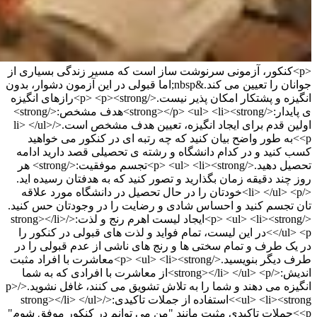
<p>کنکور، آزمونی سرنوشت ساز است که مسیر زندگی بسیاری از
جوانان را تعیین می کند.&nbsp;اما قبولی در این آزمون دشوار، بدون
انگیزه و پشتکار امکان پذیر نیست.</p> <p><strong>رازهای انگیزه
ی پایدار:</strong></p> <ul> <li><strong>هدف مشخص:</strong>
اولین قدم برای ایجاد انگیزه، تعیین هدف مشخص است.</li> </ul>
<p>به طور واضح بیان کنید که چه رتبه ای در کنکور می خواهید
کسب کنید و در کدام دانشگاه و رشته ی تحصیلی قصد دارید ادامه
تحصیل دهید.</p> <ul> <li><strong>تجسم موفقیت:</strong> هر
روز چند دقیقه زمان بگذارید و تصور کنید که به هدفتان رسیده اید.
</li> </ul> <p>خودتان را در حال تحصیل در دانشگاه مورد علاقه
تان تجسم کنید و احساس شادی و رضایت را در وجودتان حس کنید.
</p> <ul> <li><strong>ایجاد لیست اهرم رنج و لذت:</strong></li>
</ul> <p>در این لیست، تمام فواید و لذت های قبولی در کنکور را
در یک طرف و تمام سختی ها و رنج های ناشی از عدم قبولی را در
طرف دیگر بنویسید.</p> <ul> <li><strong>معاشرت با افراد مثبت
اندیش:</strong></li> </ul> <p>از معاشرت با افرادی که به شما
انگیزه می دهند و شما را به تلاش تشویق می کنند، غافل نشوید.</p>
<ul> <li><strong>استفاده از جملات تاکیدی:</strong></li> </ul>
<p>جملات تاکیدی مثبت مانند "من می توانم در کنکور موفق شوم"