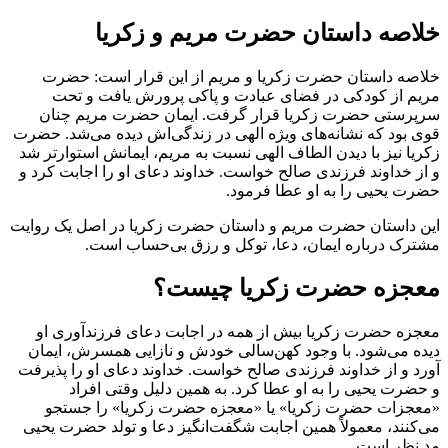
خلاصه داستان حضرت مریم و زکریا
خلاصه داستان حضرت زکریا و مریم از این قرار است: حضرت
مریم از کودکی در فضای عبادت و پاکی پرورش یافت و تحت
سرپرستی حضرت زکریا قرار گرفت. ایمان حضرت مریم چنان
قوی بود که نشانه‌های ویژه الهی در زندگی‌اش دیده می‌شد. حضرت
زکریا نیز با دیدن الطاف الهی نسبت به مریم، ایمانش استوارتر شد
و از خداوند فرزندی صالح خواست. خداوند دعای او را اجابت کرد و
حضرت یحیی را به او عطا فرمود.
این داستان حضرت مریم و داستان حضرت زکریا در اصل یک روایت
مشترک درباره ایمان، دعا، توکل و رزق بی‌حساب است.
معجزه حضرت زکریا چیست؟
معجزه حضرت زکریا بیش از همه در اجابت دعای فرزندآوری او
دیده می‌شود. با وجود کهن‌سالی خودش و نازایی همسرش، ایمان
آورد و از خداوند فرزندی صالح خواست. خداوند دعای او را پذیرفت
و حضرت یحیی را به او عطا کرد. به همین دلیل وقتی افراد
«معجزات حضرت زکریا» یا «معجزه حضرت زکریا» را جستجو
می‌کنند، معمولاً همین اجابت شگفت‌انگیز دعا و تولد حضرت یحیی
مد نظر است.