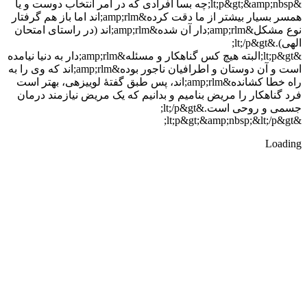
&lt;p&gt;&amp;nbsp;چه بسا افرادی که در امر انتخاب دوست و یا
همسر بسیار بیشتر از ما دقت کرده&amp;rlm;اند اما باز هم گرفتار
نوع مشکل&amp;rlm;دار آن شده&amp;rlm;اند (در راستای امتحان
الهی).&lt;/p&gt;
&lt;p&gt;البته هیچ کس گناهکار و مسئله&amp;rlm;دار به دنیا نیامده
است و آن دوستان و اطرافیان ناجور بوده&amp;rlm;اند که وی را به
راه خطا کشانده&amp;rlm;اند، پس طبق گفتۀ لوییزهی، بهتر است
فرد گناهکار را مریض بنامیم و بدانیم که یک مریض نیازمند درمان
جسمی و روحی است.&lt;/p&gt;
&lt;p&gt;&amp;nbsp;&lt;/p&gt;
Loading