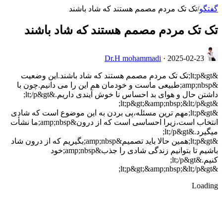
گفتگو
/
تک تک مردم مصمم هستند که شاد باشند
تک تک مردم مصمم هستند که شاد باشند
Dr.H mohammadi
·
2025-02-23
&lt;p&gt;تک تک مردم مصمم هستند که شاد باشند.این وضعیت
&amp;nbsp;طبیعی ماست و خودمان هم این را می دانیم.چون با
داشتن حال و هوای بد احساس نا خوش آیندی داریم.&lt;/p&gt;
&lt;p&gt;&amp;nbsp;&lt;/p&gt;
&lt;p&gt;مهم ترین مسئله،پی بردن به این موضوع است که شادی
انتخاب است،زیرا احساسی است که از درون&amp;nbsp;ما نشأت
میگیرد.&lt;/p&gt;
&lt;p&gt;همین حالا باید تصمیم&amp;nbsp;بگیریم که از درون شاد
باشیم تا بتوانیم زندگی شادی را جذب&amp;nbsp;خود
کنیم.&lt;/p&gt;
&lt;p&gt;&amp;nbsp;&lt;/p&gt;
Loading