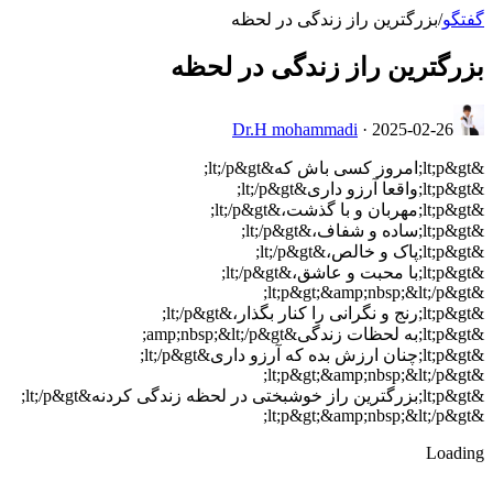
گفتگو
/
بزرگترین راز زندگی در لحظه
بزرگترین راز زندگی در لحظه
Dr.H mohammadi
·
2025-02-26
&lt;p&gt;امروز کسی باش که&lt;/p&gt;
&lt;p&gt;واقعا آرزو داری&lt;/p&gt;
&lt;p&gt;مهربان و با گذشت،&lt;/p&gt;
&lt;p&gt;ساده و شفاف،&lt;/p&gt;
&lt;p&gt;پاک و خالص،&lt;/p&gt;
&lt;p&gt;با محبت و عاشق،&lt;/p&gt;
&lt;p&gt;&amp;nbsp;&lt;/p&gt;
&lt;p&gt;رنج و نگرانی را کنار بگذار،&lt;/p&gt;
&lt;p&gt;به لحظات زندگی&amp;nbsp;&lt;/p&gt;
&lt;p&gt;چنان ارزش بده که آرزو داری&lt;/p&gt;
&lt;p&gt;&amp;nbsp;&lt;/p&gt;
&lt;p&gt;بزرگترین راز خوشبختی در لحظه زندگی کردنه&lt;/p&gt;
&lt;p&gt;&amp;nbsp;&lt;/p&gt;
Loading