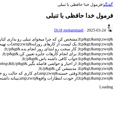
گفتگو
/
فرمول خدا حافظی با تنبلی
فرمول خدا حافظی با تنبلی
Dr.H mohammadi
·
2025-03-24
&lt;p&gt;&amp;zwnj;مشخص کن که چرا میخوای تنبلی رو بذاری کنار.&lt;/p&gt;
&lt;p&gt;&amp;zwnj; یک لیست از کارهای روزانه&amp;zwnj;ات تهیه کن.&lt;/p&gt;
&lt;p&gt;&amp;zwnj; کار سخت رو ابتدای روز انجام بده.&lt;/p&gt;
&lt;p&gt;&amp;zwnj; برای انجام کارهات جایزه تعیین کن.&lt;/p&gt;
&lt;p&gt;&amp;zwnj;خواب کافی داشته باش.&lt;/p&gt;
&lt;p&gt;&amp;zwnj; از اخبار و حواشی فاصله بگیر.&amp;nbsp;&lt;/p&gt;
&lt;p&gt;&amp;zwnj; مدیتیشن کن.&lt;/p&gt;
&lt;p&gt;&amp;zwnj;وقتی خسته&amp;zwnj;ای کاری که حالت رو خوب می&amp;zwnj;کنه انجام بده.&lt;/p&gt;
&lt;p&gt;&amp;zwnj;از خودت انتظارات واقع&amp;zwnj;بینانه داشته باش.&lt;/p&gt;
Loading