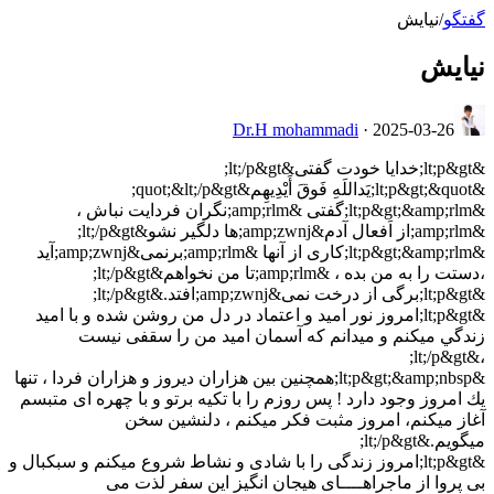
گفتگو
/
نیایش
نیایش
Dr.H mohammadi
·
2025-03-26
&lt;p&gt;خدایا خودت گفتی&lt;/p&gt;
&lt;p&gt;&quot;یَداللَهِ فَوقَ أَیْدِیهِم&quot;&lt;/p&gt;
&lt;p&gt;&amp;rlm;گفتی &amp;rlm;نگران فردایت نباش ،
&amp;rlm;از اَفعال آدم&amp;zwnj;ها دلگیر نشو&lt;/p&gt;
&lt;p&gt;&amp;rlm;کاری از آنها &amp;rlm;برنمی&amp;zwnj;آید
،دستت را به من بده ، &amp;rlm;تا من نخواهم&lt;/p&gt;
&lt;p&gt;برگی از درخت نمی&amp;zwnj;افتد.&lt;/p&gt;
&lt;p&gt;امروز نور امید و اعتماد در دل من روشن شده و با امید
زندگي ميکنم و میدانم که آسمان امید من را سقفی نيست
،&lt;/p&gt;
&lt;p&gt;&amp;nbsp;همچنین بین هزاران دیروز و هزاران فردا ، تنها
يك امروز وجود دارد ! پس روزم را با تکیه برتو و با چهره ای متبسم
آغاز میکنم، امروز مثبت فکر میکنم ، دلنشین سخن
میگویم.&lt;/p&gt;
&lt;p&gt;امروز زندگی را با شادی و نشاط شروع میکنم و سبکبال و
بی پروا از ماجراهــــای هیجان انگیز این سفر لذت می