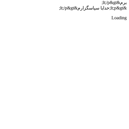
برم&lt;/p&gt;
&lt;p&gt;خدایا سپاسگزارم&lt;/p&gt;
Loading