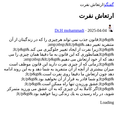
گفتگو
/
ارتعاش نفرت
ارتعاش نفرت
Dr.H mohammadi
·
2025-04-04
&lt;p&gt;قانون جذب نمى تواند هرچيزى را كه در زندگيتان از آن
متنفريد تغيير دهد،&amp;nbsp;&lt;/p&gt;
&lt;p&gt;زيرا نفرت از ايجاد تغيير جلوگيرى مى كند.&lt;/p&gt;
&lt;p&gt;همانطورى كه اين قانون به ما دقيقا همان چيزى را مى
دهد كه از خود ارتعاش مى دهيم،&amp;nbsp;&lt;/p&gt;
&lt;p&gt;زمانى كه از چيزى نفرت داريد اين قانون موظف است
ميزان بيشترى از آنچه از آن متنفريد به شما دهد و به اين روند ادامه
دهد چون ارتعاش ما دقیقا روی نفرت است.&lt;/p&gt;
&lt;p&gt;و شما قادر به فرار از آن نخواهيد بود.&lt;/p&gt;
&lt;p&gt;عشق ورزيدن تنها راه ممكن است.&lt;/p&gt;
&lt;p&gt;اگر كاملا به آن چيزى كه به آن عشق مى ورزيد متمركز
شويد، در راه رسيدن به يك زندگى زيبا خواهيد بود.&lt;/p&gt;
Loading