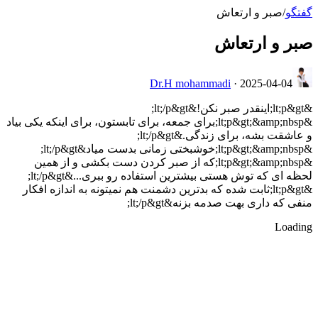
گفتگو
/
صبر و ارتعاش
صبر و ارتعاش
Dr.H mohammadi
·
2025-04-04
&lt;p&gt;اينقدر صبر نكن!&lt;/p&gt;
&lt;p&gt;&amp;nbsp;براى جمعه، براى تابستون، براى اينكه يكى بياد
و عاشقت بشه، براى زندگى.&lt;/p&gt;
&lt;p&gt;&amp;nbsp;خوشبختى زمانى بدست مياد&lt;/p&gt;
&lt;p&gt;&amp;nbsp;كه از صبر كردن دست بكشى و از همين
لحظه اى كه توش هستى بيشترين استفاده رو ببری...&lt;/p&gt;
&lt;p&gt;ثابت شده که بدترین دشمنت هم نمیتونه به اندازه افکار
منفی که داری بهت صدمه بزنه&lt;/p&gt;
Loading