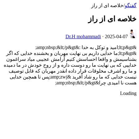
گفتگو
/
خلاصه ای از راز
خلاصه ای از راز
Dr.H mohammadi
·
2025-04-07
&lt;p&gt;امید و توکل به خدا :&amp;nbsp;&lt;/p&gt;
&lt;p&gt;ما خدایی داریم بی نهایت مهربان و بخشنده خدایی که اگر
بشناسیمش و واقعا احساسش کنیم آرامش عجیبی میاد سراغمون
خداییی که بی نهایت ما رو دوست داره و از روح خودش در ما دمیده
و ما رو اشرف مخلوقات قرار داده انقدر مهربان که قابل توصیف
نیست خدایی که ما رو شاد آفرید &amp;zwj;پس تا همچین خدایی
هست نا امیدی چرا&amp;nbsp;&lt;/p&gt;
Loading