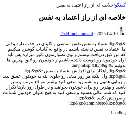
گفتگو
/
خلاصه ای از راز اعتماد به نفس
خلاصه ای از راز اعتماد به نفس
Dr.H mohammadi
·
2025-04-10
&lt;p&gt;اعتماد به نفس نقش اساسی و کلیدی در جذب داره وقتی
ما اعتماد به نفس نداشته باشیم در واقع به کاینات گوشزد میکنیم
که من لایق دریافت نیستم و توی تصوارتمون تاثیر میزاره پس باید
اول خودمون رو دوست داشته باشیم و خودمون رو لایق بهترین ها
بدونیم .&amp;nbsp;&lt;/p&gt;
&lt;p&gt;راهکار برای افزایش اعتماد به نفس :&lt;/p&gt;
&lt;p&gt;اول اینکه هر روز مدتی رو جلوی اینه به خودتون عشق بدید
و زیبایی هاتون رو بشمارید سعی کنید بیشتر مواقع مرتب و تمیز
باشید و بهترین رو برای خودتون بخواهید و در طول روز بارها تکرار
کنید که شما عالی هستید و سعی کنید به هیچ عنوان خودتون شماتت
و سرزنش نکنید .&lt;/p&gt;
&lt;p&gt;&amp;nbsp;&lt;/p&gt;
Loading