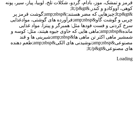
قرمز و تمشک، موز، بادام، گردو، شکلات تلخ، لوبیا، پیاز، سیر، پونه
کوهی، آووکادو و کندر.&lt;/p&gt;
&lt;p&gt;چیزهایی که مضر هستند:&amp;nbsp;گوشت قرمز پر
چربی و گوشت گاو&amp;nbsp;فرآورده های گوشتی، موادغذایی
سرخ کردنی و فست فودها مثل: همبرگر و پیتزا. مواد غذایی
مانده&amp;nbsp;ماهی هایی که حاوی جیوه هیتند، مثل: کوسه و
شمشیر ماهی اکثر تن ماهی ها&amp;nbsp;شیرینی ها و قند
مصنوعی&amp;nbsp;نوشیدنی های الکی&amp;nbsp;طعم دهنده
های مصنوعی&lt;/p&gt;
Loading