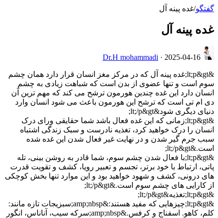
گفتگو
/
غده پینه آل
غده پینه آل
Dr.H mohammadi
·
2025-04-16
&lt;p&gt;غده پینه آل که در مرکز مغز انسان قرار دارد همان چشم
سوم است و تنها عضوی از بدن است که شباهت زیادی به چشم
انسان دارد این غده چندین هورمون ترشح می کند که مهم ترین آن
دی ام تی است که ترشح این هورمون باعث می شود انسان وارد
دنیای دیگری شود&lt;/p&gt;
&lt;p&gt;زمانی که این غده فعال باشد شما حقایقی ورای درک
انسان را درک خواهید کرد، تغذیه نادرست و سبک زندگی اشتباه
سبب جرم گیر شدن و در نهایت غیر فعال شدن این غده شده
است.&lt;/p&gt;
&lt;p&gt;با فعال شدن چشم سوم، شما قادر به روشن بینی، تله
پاتی، ارتباط با خود برتر، تجسم و تعبیر رویا، کشف و تقویت قدرت
های درونی، کشف و شهود خواهید بود و این موارد تنها بخش کوچکی
از کارایی های چشم سوم است.&lt;/p&gt;
&lt;p&gt;تغذیه&lt;/p&gt;
&lt;p&gt;چیزهایی که مفید هستند:&amp;nbsp;سبزیجات تازه مانند:
کلم، کاهو. اسفناج و کرفس.&amp;nbsp;سرکه سیب، آناناس، انگور