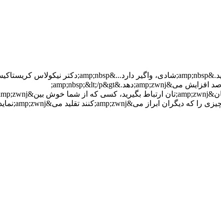
&lt;p&gt;اطراف&amp;zwnj;تان را با آدم&amp;zwnj;های م
&lt;p&gt;مغز م