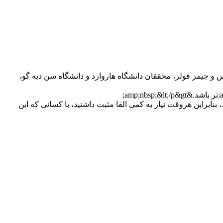
ثبت پُر کنید.&amp;nbsp;شادی، واگیر دارد...&amp;nbsp;دکتر نیکولاس کریستاکیس و جیمز فولر، محققان دانشگاه هاروارد و دانشگاه سن دیه گو،
ا نرون&amp;zwnj;های آینه&amp;zwnj;واری دارد که چیزی را که دیگران ابراز می&amp;zwnj;کنند تقلید می&amp;zwnj;نماید، بنابراین هروقت نیاز به کمی القا مثبت داشتید، با کسانی که این