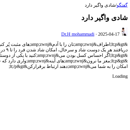
گفتگو
/
شادی واگیر دارد
شادی واگیر دارد
Dr.H mohammadi
·
2025-04-17
دریافتند هر یک دوست شاد و سرحال، امکان شاد شدن فرد را تا ۹ درصد افزایش می&amp;zwnj;دهد.&amp;nbsp;&lt;/p&gt;
&lt;p&gt;اگر احساس کسل بودن می&amp;zwnj;کنید با یکی از دوستان&amp;zwnj;تان ارتباط بگیرید، کسی که از شما خوش بین&amp;zwnj;تر باشد.&amp;nbsp;&lt;/p&gt;
امکان را به شما می&amp;zwnj;دهند ارتباط برقرارکن&lt;/p&gt;
Loading