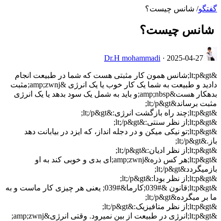
گفتگو
/
‌ شانس چیست؟
‌ شانس چیست؟
Dr.H mohammadi
·
2025-04-27
&lt;p&gt;شانس همون کار مثبتی هست که شما در طبیعت انجام
دادید و طبیعت به شما یک کار خوب یا یک انرژی &amp;zwnj;مثبت
بدهکار هست&amp;nbsp;و باید به شمل یک سود بدهد یا یک انرژی
مثبت برساند&lt;/p&gt;
&lt;p&gt;چند راه بازگشت انرژی:&lt;/p&gt;
&lt;p&gt;از نظر سنتی:&lt;/p&gt;
&lt;p&gt;تو نیکی میکن و در دجله انداز، که ایزد در بیابانت دهد
باز.&lt;/p&gt;
&lt;p&gt;از نظر ادیان:&lt;/p&gt;
&lt;p&gt;هر کس ذره&amp;zwnj;ای بدی و خوبی کند به او
بازمیگردد&lt;/p&gt;
&lt;p&gt;از نظر بودا:&lt;/p&gt;
&lt;p&gt;قانون &#039;کارما&#039; یعنی هر چیزی کار ماست و به
ما بر میگرده&lt;/p&gt;
&lt;p&gt;از نظر متافیزیک:&lt;/p&gt;
&lt;p&gt;انرژی در طبیعت از بین نمیرود. وقتی انرژی&amp;zwnj;