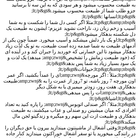
به طبیعت محسوب میشود و هر سودی که به این سه تا برسانید
جزو طلب شما از طبیعت محسوب میشود.&lt;/p&gt;
&lt;p&gt;انسانها :&lt;/p&gt;
&lt;p&gt;&amp;nbsp;مثلا اگر کسی دل شما را شکست و به شما
آسیب و زخم زبان زد، ناراحت نشوید عزیزم؛ ایشون به طبیعت یک
دل شکسته بدهکار میشود&lt;/p&gt;
&lt;p&gt;او یک بار دلش میشکند و آسیب میخورد. ضمناً چون یکی از
آدمهای طبیعت به شما صدمه زده است طبیعت، به تو یک لذّت زیاد
بدهکار میشود تا این خسارتی که خوردید را جبران کند و در آینده ای
که (خود طبیعت زمانش را تشخیص&amp;zwnj; میدهد) یک لذت و
یک سود بسیار زیاد به شما پس بدهد&lt;/p&gt;
&lt;p&gt;&amp;nbsp;حیوانات&lt;/p&gt;
&lt;p&gt;مثلاً : اگر مورچه&amp;zwnj;ای را عمداً بکشید، اگر عمر
اون مورچه 7 روز باشه، تو 7روز از عمرت را به &amp;zwnj;طبیعت
بدهکاری. هفت روز، زودتر میمیری یا به شکل دیگر
بدهی&amp;zwnj;ات را پس میدهی&lt;/p&gt;
&lt;p&gt;اشیا&lt;/p&gt;
&lt;p&gt;مثلا ً: اگر صندلی اتوبوس&amp;zwnj; را پاره کنید به تعداد
افرادی که میان میشینن رو صندلی و عذاب میکشند، به طبیعت
بدهکاری و طبیعت ازت این سهم رو میگیره و زندگیتو لجن مال
میکند&lt;/p&gt;
&lt;p&gt;وقتی آشغال از ماشینتون میندازید بیرون یا حق دیگران را
در رانندگی میخورید یا تو سفر آشغال خوراکتون میندازید کنار جاده