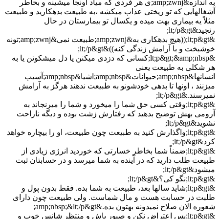
به اندازه&amp;zwnj;ی هر فردی که میاد اونجا میشینه و بخاطر
آشغالهایی که تو ریختی عذاب میکشه ،به طبیعت بدهکارید و طبیعت
مثلاً یه بیماری بهت میده و یکسال تو بیمارستان در حال
رنجید&lt;/p&gt;
&lt;p&gt;((هیچ بدهکاری به&amp;zwnj;طبیعت نمی&amp;zwnj;تونه
خوشبخت و با آرامش زندگی کنه))&lt;/p&gt;
&lt;p&gt;&amp;nbsp;کسانی که دزدی میکنن یا دل میشکونن یا به
هر شکلی به طبیعت یعنی
انسانها&amp;nbsp;حیوانات&amp;nbsp;اشیا&amp;nbsp;آسیب
میزنند ، اونها تا بدهی خودشونو به طبیعت ندهند هرگز به آرامش
نمیرسند.&lt;/p&gt;
&lt;p&gt;وقتی کسی حق شما را میخورد و شما را میرنجاند به
آرومی بهش توضیح بدهید که رفتارش زشت بوده و دیگه ناراحت
نشوید&lt;/p&gt;
&lt;p&gt;واگذارش کنید به طبیعت چون طبیعت، او را بیچاره خواهد
کرد&lt;/p&gt;
&lt;p&gt;ضمناً شما بخاطر خسارتی که خوردید انرژی زیادی از
طبیعت طلب دارید که در آینده به شما میرسد و در حسابتان ثبت
میشود&lt;/p&gt;
&lt;p&gt;نگو کی؟&lt;/p&gt;
&lt;p&gt;شاید سالها بعد، طبیعت به شما بده. فقط بدون پول و
طلبت در حسابت هست و مال شماست. ولی طبیعت چون دارای
شعوره الان صلاح نمیدونه بهتون بده.&amp;nbsp;&lt;/p&gt;
&lt;p&gt;پس اعتراض نکن و صبور باش و منتظر شانس خوب و