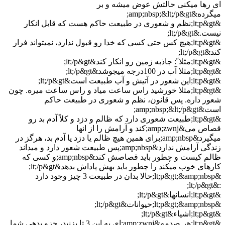
ای رها میکنی حالتش عوض میشه و بر
میگرده&amp;nbsp;&lt;/p&gt;
&lt;p&gt;نظم و شعوری در طبیعت حاکم هست که قابل انکار
نیست.&lt;/p&gt;
&lt;p&gt;هیچ کس حتی کسی که خدا رو قبول ندارد، نمیتواند فرار
کند&lt;/p&gt;
&lt;p&gt;مثلا ً: جاذبه زمین رو انکار کند&lt;/p&gt;
&lt;p&gt;مثلا آب در 100درجه میجوشد&lt;/p&gt;
&lt;p&gt;این شعور در آتیش و آب طبیعت است&lt;/p&gt;
&lt;p&gt;مثلا خورشید راس ساعت میاد و راس ساعت میره. چون
شعور داره. پس قانون، نظم و شعوری در طبیعت حاکم
است&amp;nbsp;&lt;/p&gt;
&lt;p&gt;طبیعت شعوری دارد که ظالم و دزد و کلاً آدم بد رو
قصاص می&amp;zwnj;کند و آرامش را از انها
میگیرد&amp;nbsp;برای همین هیچ ظالم یا دزد یا آدم بد، هرگز در
زندگی آرامش ندارد&amp;nbsp;پس طبیعت شعور دارد و میداند
ظالم کیست و چطور باید قصاصش کند&amp;nbsp;و کسی که
کارهای خوب میکند را چطور باید بهش پاداش بدهد&lt;/p&gt;
&lt;p&gt;&amp;nbsp;حالا بدان در طبیعت 3 چیز وجود دارد
:&lt;/p&gt;
&lt;p&gt;انسانها&lt;/p&gt;
&lt;p&gt;&amp;nbsp;حیوانات&lt;/p&gt;
&lt;p&gt;اشیاء&lt;/p&gt;
&lt;p&gt;هر صدمه&amp;zwnj;ای به این 3 تا بزنید، جزو بدهی شما