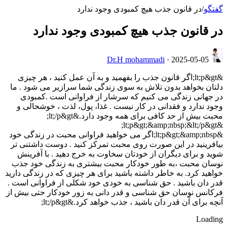
گفتگو
/
در قانون جذب هیچ کمبودی وجود ندارد
در قانون جذب هیچ کمبودی وجود ندارد
Dr.H mohammadi
·
2025-05-05
&lt;p&gt;اگر قانون جذب را بفهمید و به آن عمل کنید ، هر چیزی
دلتان بخواهد بدون تلاش به سوی زندگی شما سرازیر می شود . ما
در جهانی زندگی می کنیم که سرشار از فراوانی است .کمبودی
وجود ندارد و فقدانی در کار نیست . غذا، پول، لذت ، خوشحالی و
محبت بیش از حد کافی برای همه وجود دارد.&lt;/p&gt;
&lt;p&gt;&amp;nbsp;&lt;/p&gt;
&lt;p&gt;&amp;nbsp;اگر می خواهید فراوانی محبت در زندگی خود
بیافرینید در این صورت روی محبت تمرکز کنید . دوست داشتنی تر
شوید و برای دیگران از خودتان سخاوت به خرج دهید . با آفرینش
نوسان محبت ،به طور خودکار محبت بیشتری به زندگی خود جذب
خواهید کرد. به خاطر داشته باشید برای هر چیزی که در زندگی دارید
قدر دان باشید . حق شناسی به خودی خود شکلی از فراوانی است .
فرکانس نوسان حق شناسی و قدر دانی به زور خودکار حتی بیش از
آنچه برای آن قدر دان باشید ، جذب خواهد کرد.&lt;/p&gt;
Loading