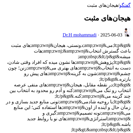
گفتگو
/
هیجان‌های مثبت
هیجان‌های مثبت
Dr.H mohammadi
·
2025-06-03
&lt;p&gt;می&amp;zwnj;دونستی، هیجان&amp;zwnj;های مثبت
باعث گسترش انتخاب&amp;zwnj;&amp;zwnj;هات
میشه&amp;nbsp;&lt;/p&gt;
&lt;p&gt;پژوهش&amp;zwnj;ها نشون میده که افراد وقتی شادن،
دست به انتخاب&amp;zwnj;های بهتری می&amp;zwnj;زنن؛ چون
چشم&amp;zwnj;شون به گزینه&amp;zwnj;های پیش رو
بازتره.&lt;/p&gt;
&lt;p&gt;در نقطه مقابل، هیجان&amp;zwnj;های منفی عرصه
انتخاب رو تنگ می&amp;zwnj;کنه و آدم رو محدود به انتخاب بین
چند گزینه می&amp;zwnj;کنه.&lt;/p&gt;
&lt;p&gt;با روحیه شادمی&amp;zwnj;تونی منابع جدید بسازی و در
زمان حال و آینده از اون&amp;zwnj;ها استفاده کنی؛ این منابع
می&amp;zwnj;تونه تصمیم&amp;zwnj;گیری و
&amp;zwnj;استراتژی&amp;zwnj;های نو یا روابط جدید
باشه.&lt;/p&gt;
&lt;p&gt;&amp;nbsp;&lt;/p&gt;