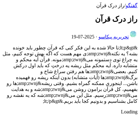
گفتگو
/
راز درک قرآن
راز درک قرآن
تحریریه پیکاسو
·
2025-07-19
&lt;p&gt;تا حالا شده به این فکر کنی که قرآن چطور باید خونده
بشه؟ یه نکته&amp;zwnj;ی مهم هست که اگه بهش توجه کنیم، مثل
یه چراغ توی دستمونه می&amp;zwnj;مونه. قرآن آیه محکم و
متشابه داره. آیه محکم مثل ریشه یه درختِ که باید اول درکش
کنیم. بعضی&amp;zwnj;ها هم رفتن سراغ شاخ و
برگ&amp;zwnj;ها (آیات متشابه) بدون اینکه ریشه رو فهمیده
باشن... اینجوری ممکنه گمراه بشیم. وقتی ریشه&amp;zwnj;ها رو
بفهمیم، کل قرآن برامون روشن می&amp;zwnj;شه و به هدایت
می&amp;zwnj;رسیم. مثل این می&amp;zwnj;شه که یه نقشه رو
کامل بشناسیم و بدونیم کجا باید بریم.&lt;/p&gt;
Loading