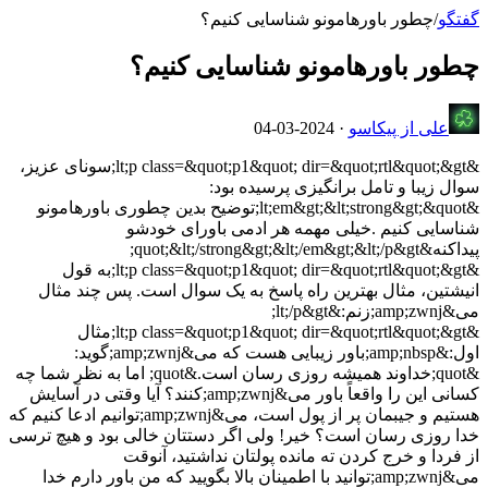
گفتگو
/
چطور باورهامونو شناسایی کنیم؟
چطور باورهامونو شناسایی کنیم؟
علی از پیکاسو
·
2024-03-04
&lt;p class=&quot;p1&quot; dir=&quot;rtl&quot;&gt;سونای عزیز،
سوال زیبا و تامل برانگیزی پرسیده بود:
&lt;em&gt;&lt;strong&gt;&quot;توضیح بدین چطوری باورهامونو
شناسایی کنیم .خیلی مهمه هر ادمی باورای خودشو
پیداکنه&quot;&lt;/strong&gt;&lt;/em&gt;&lt;/p&gt;
&lt;p class=&quot;p1&quot; dir=&quot;rtl&quot;&gt;به قول
انیشتین، مثال بهترین راه پاسخ به یک سوال است. پس چند مثال
می&amp;zwnj;زنم:&lt;/p&gt;
&lt;p class=&quot;p1&quot; dir=&quot;rtl&quot;&gt;مثال
اول:&amp;nbsp;باور زیبایی هست که می&amp;zwnj;گوید:
&quot;خداوند همیشه روزی رسان است.&quot; اما به نظر شما چه
کسانی این را واقعاً باور می&amp;zwnj;کنند؟ آیا وقتی در آسایش
هستیم و جیبمان پر از پول است، می&amp;zwnj;توانیم ادعا کنیم که
خدا روزی رسان است؟ خیر! ولی اگر دستتان خالی بود و هیچ ترسی
از فردا و خرج کردن ته مانده پولتان نداشتید، آنوقت
می&amp;zwnj;توانید با اطمینان بالا بگویید که من باور دارم خدا