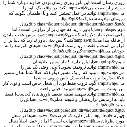
روزی رسان است! این باور روزی رسان بودن خداوند دوباره شما را
سرشار از نعمت می&amp;zwnj;کند! در واقع، یک باور را
می&amp;zwnj;توانید در عمل تستش کنید و با اطمینان بگویید که
درونتان نهادینه شده یا نه!&lt;/p&gt;
&lt;p class=&quot;p1&quot; dir=&quot;rtl&quot;&gt;مثال
دوم:&amp;nbsp;آیا باور دارید که جهان پر از فراوانی است؟ اما
وقتی صحبت از دلار یا سکه می&amp;zwnj;شود، ترس عقب ماندن
از قافله پیدا می&amp;zwnj;کنید؟ پس یعنی باور ندارید که دنیا پر از
فراوانی است و فقط دارید ژست آدم&amp;zwnj;های باورمند را به
خودتان می&amp;zwnj;گیرید!&lt;/p&gt;
&lt;p class=&quot;p1&quot; dir=&quot;rtl&quot;&gt;مثال
سوم:&amp;nbsp;آیا باور دارید که از مسیر علایقتان
می&amp;zwnj;توانید ثروتمند بشوید؟ ولی وقتی یک نفر را
می&amp;zwnj;بینید که از یک مسیر دیگر (که اصلاً شما به آن مسیر
علاقه ندارید) ثروت ساخته، یک حس درونی به شما
می&amp;zwnj;گوید ثروت فقط توی آن شغل خاص است و توی کار
من نیست!.... می&amp;zwnj;بینید! خیلی راحت
می&amp;zwnj;توانید بفهمید نقطه ضعف باورهایتان کجاست! فقط
باید به آزمایش بزاریدشان و نتیجه عملی&amp;zwnj;اش را
ببینید!&lt;/p&gt;
&lt;p class=&quot;p1&quot; dir=&quot;rtl&quot;&gt;مثال
چهارم:&amp;nbsp;باور دارید که فرصت&amp;zwnj;ها در شغل
مورد نظرتان بی&amp;zwnj;نهایت است؟ اما در عمل اصلاً دنبال
این فرصت&amp;zwnj;ها نمی&amp;zwnj;روید! این یعنی باور ندارید