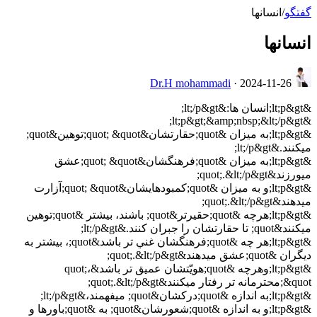
گفتگو
/
انسانها
انسانها
Dr.H mohammadi
·
2024-11-26
&lt;p&gt;انسان ها:&lt;/p&gt;
&lt;p&gt;&amp;nbsp;&lt;/p&gt;
&lt;p&gt;به ميزان &quot;حقارتشان&quot; &quot;توهين&quot;
ميكنند.&lt;/p&gt;
&lt;p&gt;به ميزان &quot;فرهنگشان&quot; &quot;عشق
ميورزند&quot;.&lt;/p&gt;
&lt;p&gt;و به ميزان &quot;كمبودهايشان&quot; &quot;آزارت
ميدهند&quot;.&lt;/p&gt;
&lt;p&gt;هرچه &quot;حقيرتر&quot; باشند، بيشتر &quot;توهين
ميكنند&quot; تا حقارتشان را جبران كنند.&lt;/p&gt;
&lt;p&gt;هر چه &quot;فرهنگشان غني تر باشد&quot;، بيشتر به
ديگران &quot;عشق ميدهند&quot;.&lt;/p&gt;
&lt;p&gt;وهرچه &quot;هويّتشان عميق تر باشد&quot;،
&quot;محترمانه تر رفتار ميكنند&quot;.&lt;/p&gt;
&lt;p&gt;به اندازه &quot;دركشان&quot; ميفهمند،&lt;/p&gt;
&lt;p&gt;و به اندازه &quot;شعورشان&quot; به &quot;باورها و