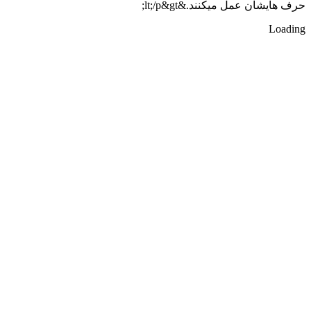
حرف هايشان عمل ميكنند.&lt;/p&gt;
Loading