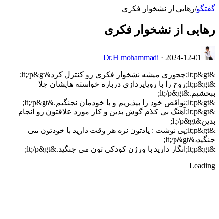
گفتگو
/
رهایی از نشخوار فکری
رهایی از نشخوار فکری
Dr.H mohammadi
·
2024-12-01
&lt;p&gt;چجوری میشه نشخوار فکری رو کنترل کرد&lt;/p&gt;
&lt;p&gt;روح را با رویاپردازی درباره خواسته هایشان جلا
ببخشیم.&lt;/p&gt;
&lt;p&gt;نواقص خود را بپذیریم و با خودمان نجنگیم.&lt;/p&gt;
&lt;p&gt;آهنگ بی کلام گوش بدین و کار مورد علاقتون رو انجام
بدین&lt;/p&gt;
&lt;p&gt;پی نوشت : یادتون نره هر وقت دارید با خودتون می
جنگید،&lt;/p&gt;
&lt;p&gt;انگار دارید با ورژن کودکی تون می جنگید.&lt;/p&gt;
Loading