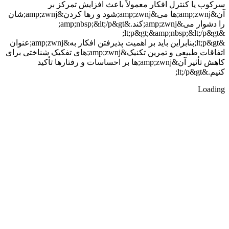
سرکوب یا کنترل افکار معمولاً باعث افزایش تمرکز بر
آن&amp;zwnj;ها می&amp;zwnj;شود و رها کردن&amp;zwnj;شان
را دشوار می&amp;zwnj;کند.&amp;nbsp;&lt;/p&gt;
&lt;p&gt;&amp;nbsp;&lt;/p&gt;
&lt;p&gt;بنابراین باید بر اهمیت پذیرفتن افکار به&amp;zwnj;عنوان
اتفاقات طبیعی و تمرین تکنیک&amp;zwnj;های تفکیک شناختی برای
کاهش تأثیر آن&amp;zwnj;ها بر احساسات و رفتارها تأکید
کنیم.&lt;/p&gt;
Loading