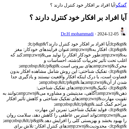
گفتگو
/
آیا افراد بر افکار خود کنترل دارند ؟
آیا افراد بر افکار خود کنترل دارند ؟
Dr.H mohammadi
·
2024-12-05
&lt;p&gt;آیا افراد بر افکار خود کنترل دارند؟&lt;/p&gt;
&lt;p&gt;- افکار به&amp;zwnj;عنوان فرآیندهای خودکار: مغز
به&amp;zwnj;طور خودکار افکار را تولید می&amp;zwnj;کند که
اغلب تحت تأثیر تجربیات گذشته، احساسات و
محرک&amp;zwnj;های بیرونی است.&amp;nbsp;&lt;/p&gt;
&lt;p&gt;- تفکیک شناختی: این روش شامل مشاهده افکار بدون
قضاوت است، با درک اینکه افکار واقعیت نیستند و یادگیری جدا
شدن از آن&amp;zwnj;ها.&amp;nbsp;&lt;/p&gt;
&lt;p&gt;- تکنیک&amp;zwnj;های تفکیک شناختی:
ذهن&amp;zwnj;آگاهی، مدیتیشن و مشاوره می&amp;zwnj;توانند به
تقویت مهارت&amp;zwnj;های تفکیک شناختی و کاهش تأثیر افکار
مزاحم کمک کنند.&amp;nbsp;&lt;/p&gt;
&lt;p&gt;- فواید تفکیک شناختی: تمرین این مهارت
می&amp;zwnj;تواند استرس عاطفی را کاهش دهد، سلامت روان
را بهبود بخشد و بهزیستی کلی را افزایش دهد.&amp;nbsp;&lt;/p&gt;
&lt;p&gt;- محدودیت&amp;zwnj;های کنترل افکار: تلاش برای