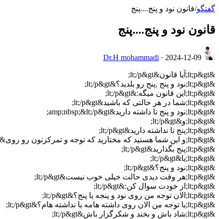
گفتگو
/
قانون نود و پنج....پنج
قانون نود و پنج....پنج
Dr.H mohammadi
·
2024-12-09
&lt;p&gt;آیا قانون&lt;/p&gt;
&lt;p&gt;نود و پنج ,پنج رو بلدید؟&lt;/p&gt;
&lt;p&gt;این قانون میگه:&lt;/p&gt;
&lt;p&gt;شما در هر حالتی که باشید&lt;/p&gt;
&lt;p&gt;نود و پنج تا داشته دارید&amp;nbsp;&lt;/p&gt;
&lt;p&gt;و&lt;/p&gt;
&lt;p&gt;پنج تا نداشته دارید&lt;/p&gt;
&lt;p&gt;و این شما هستید که مختارید که توجه و تمرکزتون رو روی&lt;/p&gt;
&lt;p&gt;پنج بگذارید&lt;/p&gt;
&lt;p&gt;یا&lt;/p&gt;
&lt;p&gt;نود و پنج؟&lt;/p&gt;
&lt;p&gt;هر وقت دیدی حالت خیلی خوب نیست&lt;/p&gt;
&lt;p&gt;از خودت سوال کن:&lt;/p&gt;
&lt;p&gt;الان توجه من روی نود و پنجه یا پنج؟&lt;/p&gt;
&lt;p&gt;یا توجه من الان روی داشته هامه یا نداشته هام؟&lt;/p&gt;
&lt;p&gt;شاد باش و بخند و شکرگزار باش&lt;/p&gt;