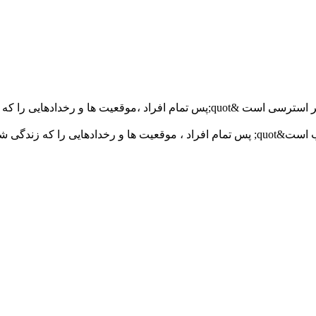
&lt;p&gt;اگر فکر کنید و احساس کنید که &quot;امروز روز سخت و پر استرسی است &
&lt;p&gt;اگر فکر کنید و احساس کنید که &quot;زندگی من بسار خوب است&quot; پس تمام افرا