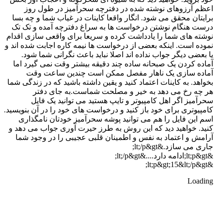
اعظم آرزوهای نوشته شده در دفترچه سحرآمیز در طول روز
برایتان محقق می شود. انگار واقعا کاینات در غیاب شما و چه بسا
درست هنگام نوشتن درخواست ها به سراغ دفترچه آمده و تک تک
نوشته های شما را یادداشت کرده و سریعا برای واقعی سازی اقدام
نموده است. اینکه بعضی از درخواست ها نیمه کاره اجابت شده اند و
یا بعضی دیگر جواب نداده اند اصلا نباید باعث نگرانی شما شود.
آماده کردن یک صبحانه ساده چند دقیقه بیشتر وقت نمی گیرد اما
آماده سازی یک ناهار مفصل ممکن است چندین ساعت وقت
بخواهد. به کاینات اعتماد کنید و یقین داشته باشید که در زندگی شما
هر چه رخ می دهد به خیر و مصلحت شماست.به جای دفتر
سحرآمیز اگر اهل کامپیوتر و تایپ هستید می توانید یک فایل
کامپیوتری برای خود باز کنید و درخواست های خود را در آن بنویسید.
اسم این فایل را هم می توانید پوشه سحرآمیز خودتان نامگذاری
کنید. خواهید دید که این روش به طرز حیرت آوری جواب می دهد و
آرامش و اعتماد به نفس و اطمینان قلبی عجیبی را در وجود شما
جاری می سازد.&lt;/p&gt;
&lt;p&gt;ادامه دارد....&lt;/p&gt;
&lt;p&gt;15&lt;/p&gt;
Loading