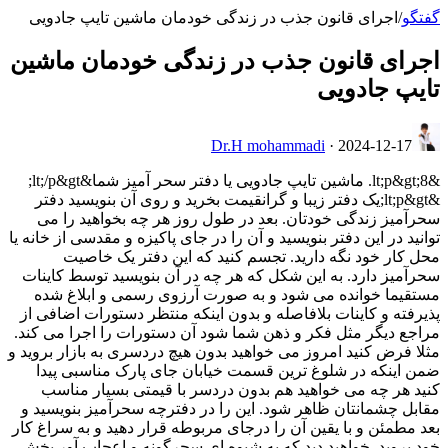
گفتگو
/
اجرای قانون جذب در زندگی خودمان ماشین تایپ جادویی
اجرای قانون جذب در زندگی خودمان ماشین
تایپ جادویی
Dr.H mohammadi
·
2024-12-17
&lt;p&gt;8. ماشین تایپ جادویی یا دفتر سحر آمیز شما&lt;/p&gt;
&lt;p&gt;یک دفتر زیبا و گرانقیمت بخرید و روی آن بنویسید دفتر
سحرآمیز زندگی خودتان. بعد در طول روز هر چه بخواهید را می
توانید در این دفتر بنویسید و آن را در جای پاکیزه و مقدسی از خانه یا
محل کار خود نگه دارید. تجسم کنید که این دفتر یک خاصیت
سحرآمیز دارد. به این شکل که هر چه در آن بنویسید توسط کاینات
مستقیما خوانده می شود و به صورت آرزوی رسمی و ابلاغ شده
پذیرفته و کاینات بلافاصله و بدون اینکه منتظر دستورات اضافی از
مراجع دیگر مثل فکر و ذهن شما شود آن دستورات را اجرا می کند.
مثلا فرض کنید امروز می خواهید بدون هیچ دردسری به بازار بروید و
ضمن اینکه در شلوغ ترین قسمت خیابان جای پارک مناسبی پیدا
کنید هر چه می خواهید هم بدون دردسر با قیمتی بسیار مناسب
مقابل چشمانتان ظاهر شود. این را در دفترچه سحرآمیز بنویسید و
بعد مطمئن و با یقین آن را درجای مربوطه قرار دهید و به سراغ کار
خود بروید. خواهید دید که به شیوه ای سحرگونه و اعجاب آور بخش