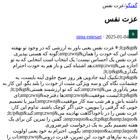
گفتگو
/
عزت نفس
عزت نفس
sima entesari
·
2025-01-04
&lt;p&gt;⚜عزت نفس یعنی باور به ارزشی که در وجود تو نهفته
است این که خودت را همان&amp;zwnj;گونه که هستی بپذیری.
عزت نفس یک احساس نیست؛ یک انتخاب است انتخابی که به تو
اجازه می&amp;zwnj;دهد اشتباه کنی و باز هم به خودت احترام
بگذاری&lt;/p&gt;
&lt;p&gt;تکنیک آینه جادویی هر روز صبح جلوی آینه بایست، به
چشمانت نگاه کن و سه ویژگی مثبت از خودت را بلند بگو. این کار به
مغز یادآوری می&amp;zwnj;کند که تو ارزشمند هستی&lt;/p&gt;
&lt;p&gt;لیست موفقیت&amp;zwnj;ها دفترچه&amp;zwnj;ای
داشته باش و هر شب سه کار موفقیت&amp;zwnj;آمیز یا تصمیم
خوبی که گرفتی را بنویس، حتی اگر کوچک باشند. تداوم این کار،
عزت نفس را در ناخودآگاهت نهادینه می&amp;zwnj;کند&lt;/p&gt;
&lt;p&gt;&amp;laquo;نه&amp;raquo; گفتن را تمرین کن برای یک
هفته تصمیم بگیر به یک درخواست غیرضروری
&amp;laquo;نه&amp;raquo; بگویی. احترام به خود یعنی اولویت
دادن به نیازهای خودت. این تمرین، قدرت درونی&amp;zwnj;ات را