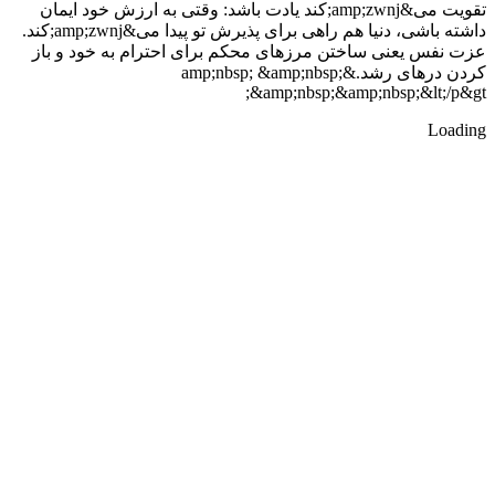
تقویت می&amp;zwnj;کند یادت باشد: وقتی به ارزش خود ایمان
داشته باشی، دنیا هم راهی برای پذیرش تو پیدا می&amp;zwnj;کند.
عزت نفس یعنی ساختن مرزهای محکم برای احترام به خود و باز
کردن درهای رشد.&amp;nbsp; &amp;nbsp;
&amp;nbsp;&amp;nbsp;&lt;/p&gt;
Loading