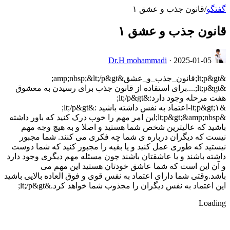
گفتگو
/
قانون جذب و عشق ۱
قانون جذب و عشق ۱
Dr.H mohammadi
·
2025-01-05
&lt;p&gt;قانون_جذب_و_عشق&amp;nbsp;&lt;/p&gt;
&lt;p&gt;....برای استفاده از قانون جذب برای رسیدن به معشوق
هفت مرحله وجود دارد:&lt;/p&gt;
&lt;p&gt;۱-اعتماد به نفس داشته باشید :&lt;/p&gt;
&lt;p&gt;&amp;nbsp;این امر مهم را خوب درک کنید که باور داشته
باشید که عالیترین شخص شما هستید و اصلا و به هیچ وجه مهم
نیست که دیگران درباره ی شما چه فکری می کنند. شما مجبور
نیستید که طوری عمل کنید و یا بقیه را مجبور کنید که شما دوست
داشته باشند و یا عاشقتان باشند چون مسئله مهم دیگری وجود دارد
و آن این است که شما عاشق خودتان هستید این مهم می
باشد.وقتی شما دارای اعتماد به نفس قوی و فوق العاده بالایی باشید
این اعتماد به نفس دیگران را مجذوب شما خواهد کرد.&lt;/p&gt;
Loading