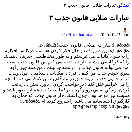
گفتگو
/
عبارات طلایی قانون جذب ۳
عبارات طلایی قانون جذب ۳
Dr.H mohammadi
·
2025-01-19
&lt;p&gt;عبارات_طلايي_قانون_جذب3&lt;/p&gt;
&lt;p&gt;همين طور كه در حال فكر كردن هستم ، فركانس افكارم
را به سوي كائنات مي فرستم و به طور مغناطيسي چيزهايي همانند
را كه فركانسي مشابه دارند ، جذب مي كنم اين قانون جذب است
.من مي توانم قانون جذب را در همه جا ببينم . من همه چيز را به
سوي خودم جذب مي كنم . افراد ، امكانات ، سلامتي ، پول ولذت
.برابر قانون جذب ؛ روند خلق درسه گام به من كمك مي كند تا آنچه
را مي خواهم خلق كنم : درخواست كردن ، باورداشتن ، دريافت
كردن .زندگي ام بي بروبرگرد معركه است ؛ بايد هم اين طور باشد و
هميشه نيز خواهد بود ، چون استفاده از قانون جذب كه همان به
كارگيري احساساتم مي باشد را شروع كرده ام .&lt;/p&gt;
&lt;p&gt;&amp;nbsp;&lt;/p&gt;
Loading