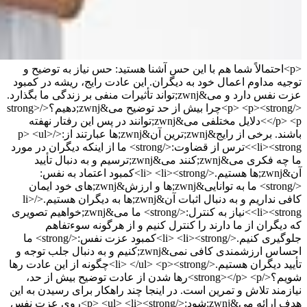
<p>احتمالاً شما هم با این حس آشنا هستید: حس نیاز به توضیح و
توجیه مداوم اعمال خود به دیگران. این عادت رایج، ریشه در کمبود
عزت نفس دارد و می&zwnj;تواند تأثیرات منفی بر زندگی ما بگذارد.
</p> <p><strong>چرا بیش از حد توضیح می&zwnj;دهیم؟</strong>
</p> <p>دلایل مختلفی می&zwnj;توانند در پس این رفتار نهفته
باشند. برخی از رایج&zwnj;ترین آن&zwnj;ها عبارتند از:</p> <ul>
<li><strong>ترس از قضاوت:</strong> ما از اینکه دیگران در مورد
ما چه فکری می&zwnj;کنند می&zwnj;ترسیم و به دنبال تأیید
آن&zwnj;ها هستیم.</li> <li><strong>کمبود اعتماد به نفس:
</strong> ما به توانایی&zwnj;ها و ارزش&zwnj;های خود ایمان
کافی نداریم و به دنبال اثبات آن&zwnj;ها به دیگران هستیم.</li>
<li><strong>نیاز به کنترل:</strong> ما می&zwnj;خواهیم تصویری
که دیگران از ما دارند را کنترل کنیم و از هرگونه سوءتفاهم
جلوگیری کنیم.</li> <li><strong>کمبود عزت نفس:</strong> ما
احساس ارزشمندی کافی نمی&zwnj;کنیم و به دنبال جلب توجه و
تأیید دیگران هستیم.</li> </ul> <p><strong>چگونه از این عادت رها
شویم؟</strong></p> <p>رها شدن از عادت توضیح بیش از حد،
نیازمند تلاش و تمرین است. در اینجا چند راهکار برای رسیدن به این
هدف ارائه می&zwnj;شود:</p> <ul> <li><strong>روی عزت نفس