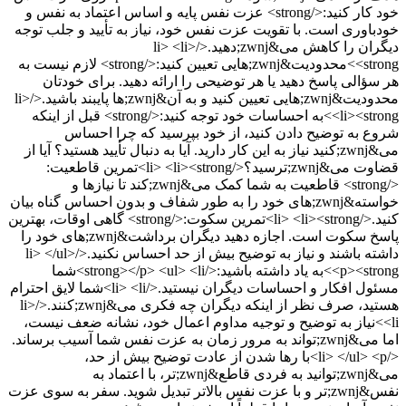
خود کار کنید:</strong> عزت نفس پایه و اساس اعتماد به نفس و
خودباوری است. با تقویت عزت نفس خود، نیاز به تأیید و جلب توجه
دیگران را کاهش می&zwnj;دهید.</li> <li>
<strong>محدودیت&zwnj;هایی تعیین کنید:</strong> لازم نیست به
هر سؤالی پاسخ دهید یا هر توضیحی را ارائه دهید. برای خودتان
محدودیت&zwnj;هایی تعیین کنید و به آن&zwnj;ها پایبند باشید.</li>
<li><strong>به احساسات خود توجه کنید:</strong> قبل از اینکه
شروع به توضیح دادن کنید، از خود بپرسید که چرا احساس
می&zwnj;کنید نیاز به این کار دارید. آیا به دنبال تأیید هستید؟ آیا از
قضاوت می&zwnj;ترسید؟</li> <li><strong>تمرین قاطعیت:
</strong> قاطعیت به شما کمک می&zwnj;کند تا نیازها و
خواسته&zwnj;های خود را به طور شفاف و بدون احساس گناه بیان
کنید.</li> <li><strong>تمرین سکوت:</strong> گاهی اوقات، بهترین
پاسخ سکوت است. اجازه دهید دیگران برداشت&zwnj;های خود را
داشته باشند و نیاز به توضیح بیش از حد احساس نکنید.</li> </ul>
<p><strong>به یاد داشته باشید:</strong></p> <ul> <li>شما
مسئول افکار و احساسات دیگران نیستید.</li> <li>شما لایق احترام
هستید، صرف نظر از اینکه دیگران چه فکری می&zwnj;کنند.</li>
<li>نیاز به توضیح و توجیه مداوم اعمال خود، نشانه ضعف نیست،
اما می&zwnj;تواند به مرور زمان به عزت نفس شما آسیب برساند.
</li> </ul> <p>با رها شدن از عادت توضیح بیش از حد،
می&zwnj;توانید به فردی قاطع&zwnj;تر، با اعتماد به
نفس&zwnj;تر و با عزت نفس بالاتر تبدیل شوید. سفر به سوی عزت