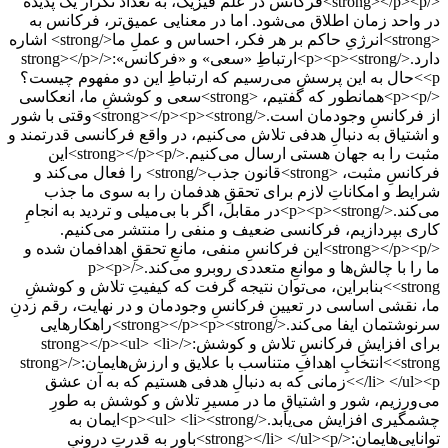
</strong></p><p>فرکانس در علم فیزیک، به تعداد تکرار یک پدیده
در واحد زمان اطلاق می‌شود. اما در معنایی عمیق‌تر، فرکانس به
<strong>انرژیِ حاکم بر هر فکر، احساس و عملِ ما</strong> اشاره
دارد.</p><p><strong>ارتباطِ «سعی» و «فرکانس»:</strong></p>
<p>حال به این پرسش می‌رسیم که ارتباطِ این دو مفهوم چیست؟
</p><p>همانطور که گفتیم، <strong>سعی و کوششِ ما، انعکاسی
از فرکانسِ وجودمان است.</strong></p><p><strong>وقتی با شور
و اشتیاق به دنبالِ هدفی تلاش می‌کنیم، در واقع فرکانسی قدرتمند و
مثبت را به جهان هستی ارسال می‌کنیم.</strong></p><p>این
فرکانسِ مثبت، <strong>قانون جذب</strong> را فعال می‌کند و
شرایط و امکاناتِ لازم برای تحققِ هدفمان را به سوی ما جذب
می‌کند.</p><p><strong>در مقابل، اگر با بی‌میلی و تردید به انجامِ
کاری بپردازیم، فرکانسی ضعیف و منفی را منتشر می‌کنیم.
</strong></p><p>این فرکانسِ منفی، مانعِ تحققِ اهدافمان شده و
ما را با چالش‌ها و موانعِ متعددی روبرو می‌کند.</p><p>
<strong>بنابراین، می‌توان نتیجه گرفت که کیفیتِ تلاش و کوششِ
ما، نقشی اساسی در تعیینِ فرکانسِ وجودمان و در نهایت، رقم زدنِ
سرنوشتمان ایفا می‌کند.</strong></p><p><strong>راهکارهایی
برای افزایشِ فرکانسِ تلاش و کوشش:</strong></p><ul> <li>
<strong>انتخابِ اهدافِ متناسب با علایق و ارزش‌هایمان:</strong>
</li> </ul><p>زمانی که به دنبالِ هدفی هستیم که به آن عشق
می‌ورزیم، شور و اشتیاقِ ما در مسیرِ تلاش و کوشش به طورِ
چشمگیری افزایش می‌یابد.</p><ul> <li><strong>ایمان به
توانایی‌هایمان:</strong></li> </ul><p>باور به قدرتِ درونیِ