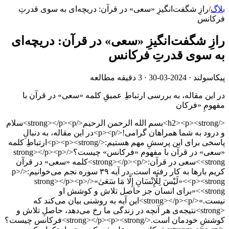
بلاگ
/
رازِ شگفت‌انگیزِ «سعی» در قرآن: دریچه‌ای به سوی قدرتِ
فرکانس
رازِ شگفت‌انگیزِ «سعی» در قرآن: دریچه‌ای
به سوی قدرتِ فرکانس
پیکاسولند ·
2024-03-30
· 3 دقیقه مطالعه
در این مقاله، به بررسی ارتباطِ عمیقِ کلمه «سعی» در قرآن با
مفهومِ «فرکان
</h2><p><strong>بسم الله الرحمن الرحیم</strong></p><p>سلام
و درود به شما همراهان گرامی!</p><p>در این مقاله، به دنبالِ
پاسخی برای این پرسشِ مهم هستیم:</p><p><strong>ارتباطِ کلمه
«سعی» در قرآن با مفهوم «فرکانس» چیست؟</strong></p><p>
<strong>سعی در قرآن:</strong></p><p>کلمه «سعی» در قرآن
کریم بارها به کار رفته است. در آیه ۳۹ سوره نجم می‌خوانیم:</p>
<p><strong>«لَیْسَ لِلْإِنْسَانِ إِلَّا مَا سَعَىٰ»</strong></p><p>
<strong>«برای انسان جز حاصل تلاش و کوشش او
نیست.»</strong></p><p>این آیه به روشنی بیان می‌کند که
<strong>نتیجه‌ی هر آنچه در زندگی ما رخ می‌دهد، حاصلِ تلاش و
کوششِ خودمان است.</strong></p><p><strong>فرکانس چیست؟