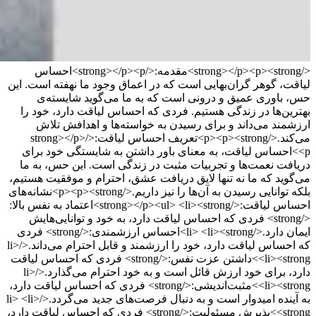
</strong></p><p><strong>مقدمه:</strong></p><p>احساس
لیاقت، گوهر گران‌بهایی است که در اعماق وجود ما نهفته است. این
حس، باوری عمیق و درونی است که به ما می‌گوید شایسته‌ی
بهترین‌ها در زندگی هستیم. فردی که احساس لیاقت دارد، خود را
ارزشمند می‌داند و برای رسیدن به خواسته‌ها و اهدافش تلاش
می‌کند.</p><p><strong>تعریف احساس لیاقت:</strong></p>
<p>احساس لیاقت، به معنای باور داشتن به شایستگی خود برای
دریافت نعمت‌ها و تجربیات مثبت در زندگی است. این حس، به ما
می‌گوید که ما نه تنها لایق دریافت عشق، احترام و موفقیت هستیم،
بلکه توانایی رسیدن به آن‌ها را نیز داریم.</p><p><strong>نشانه‌های
احساس لیاقت:</strong></p><ul> <li><strong>اعتماد به نفس بالا:
</strong> فردی که احساس لیاقت دارد، به خود و توانایی‌هایش
ایمان دارد.</li> <li><strong>احساس ارزشمندی:</strong> فردی
که احساس لیاقت دارد، خود را ارزشمند و قابل احترام می‌داند.</li>
<li><strong>داشتن عزت نفس:</strong> فردی که احساس لیاقت
دارد، برای خود ارزش قائل است و به خود احترام می‌گذارد.</li>
<li><strong>مثبت‌اندیشی:</strong> فردی که احساس لیاقت دارد،
به آینده امیدوار است و به دنبال فرصت‌های جدید می‌گردد.</li> <li>
<strong>پذیرش مسئولیت:</strong> فردی که احساس لیاقت دارد،