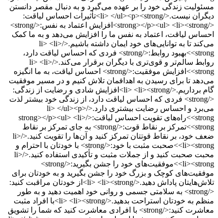
مسئولیت زندگی خود را بر عهده می‌گیرد و به دنبال مقصر دانستن
دیگران نیست.</li> </ul><p><strong>تأثیرات احساس لیاقت:
</strong></p><ul> <li><strong>افزایش اعتماد به نفس:</strong>
احساس لیاقت، اعتماد به نفس ما را افزایش می‌دهد و به ما کمک
می‌کند تا به توانایی‌های خود ایمان داشته باشیم.</li> <li>
<strong>بهبود روابط:</strong> فردی که احساس لیاقت دارد،
روابط سالم‌تر و قوی‌تری با دیگران برقرار می‌کند.</li> <li>
<strong>افزایش موفقیت:</strong> احساس لیاقت، به ما انگیزه
می‌دهد تا برای رسیدن به اهدافمان تلاش کنیم و در مسیر موفقیت
گام برداریم.</li> <li><strong>افزایش شادی و رضایت از زندگی:
</strong> فردی که احساس لیاقت دارد، از زندگی خود بیشتر لذت
می‌برد و احساس رضایت بیشتری دارد.</li> </ul><p>
<strong>راه‌های تقویت احساس لیاقت:</strong></p><ul> <li>
<strong>تمرکز بر نقاط قوت:</strong> به جای تمرکز بر نقاط
ضعف خود، بر نقاط قوتتان تمرکز کنید و آن‌ها را تقویت کنید.</li>
<li><strong>صحبت مثبت با خود:</strong> با خودتان با احترام و
محبت صحبت کنید و از جملات مثبت و تأکیدی استفاده کنید.</li>
<li><strong>موفقیت‌های خود را جشن بگیرید:</strong>
موفقیت‌های کوچک و بزرگ خود را جشن بگیرید و به خودتان برای
تلاش‌هایتان پاداش دهید.</li> <li><strong>از خودتان مراقبت کنید:
</strong> به سلامتی جسمی و روانی خود اهمیت دهید و به طور
منظم به خودتان استراحت بدهید.</li> <li><strong>با افراد مثبت
معاشرت کنید:</strong> با افرادی معاشرت کنید که شما را تشویق