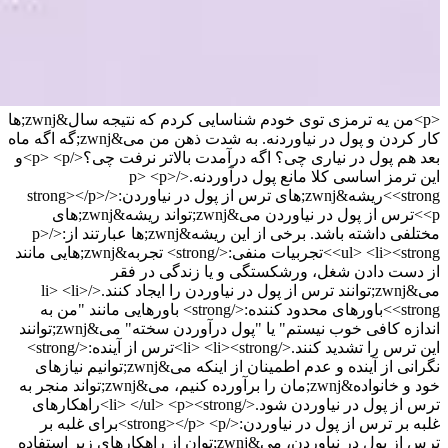
<p>من یه ترمزی توی خودم شناسایی کردم که نتیجه سال&zwnj;ها
کار کردن و پول در نیاوردنه. به شدت ذهن من می&zwnj;گه اگه ماه
بعد هم پول در نیاری چی؟ اگه درآمدت بالاتر نرفت چی؟</p> <p>و
این ترمز اساسی کلا مانع پول درآوردنه.</p> <p>
<strong>ریشه&zwnj;های ترس از پول در نیاوردن:</strong></p>
<p>ترس از پول در نیاوردن می&zwnj;تواند ریشه&zwnj;های
مختلفی داشته باشد. برخی از این ریشه&zwnj;ها عبارتند از:</p>
<ul> <li><strong>تجربیات منفی:</strong> تجربه&zwnj;هایی مانند
از دست دادن شغل، ورشکستگی و یا زندگی در فقر
می&zwnj;توانند ترس از پول در نیاوردن را ایجاد کنند.</li> <li>
<strong>باورهای محدود کننده:</strong> باورهایی مانند "من به
اندازه کافی خوب نیستم" یا "پول درآوردن سخته" می&zwnj;توانند
این ترس را تشدید کنند.</li> <li><strong>ترس از آینده:</strong>
نگرانی از آینده و عدم اطمینان از اینکه می&zwnj;توانیم نیازهای
خود و خانواده&zwnj;مان را برآورده کنیم، می&zwnj;تواند منجر به
ترس از پول در نیاوردن شود.</li> </ul> <p><strong>راهکارهای
غلبه بر ترس از پول در نیاوردن:</strong></p> <p>برای غلبه بر
ترس از پول در نیاوردن، می&zwnj;توان از راهکارهای زیر استفاده