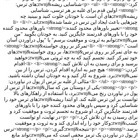
کرد:</p> <ul> <li><strong>شناسایی ریشه&zwnj;های ترس:
</strong> اولین قدم برای غلبه بر هر ترسی، شناسایی
ریشه&zwnj;های آن است. با خودتان خلوت کنید و ببینید چه
چیزهایی باعث ایجاد این ترس در شما شده&zwnj;اند.</li> <li>
<strong>تغییر باورهای محدود کننده:</strong> باورهای محدود کننده
خود را با باورهای قدرتمند جایگزین کنید. به خودتان بگویید "من
می&zwnj;توانم به ثروت و موفقیت برسم" یا "پول درآوردن آسان
است".</li> <li><strong>تمرکز بر روی خواسته&zwnj;ها:</strong>
به جای تمرکز بر روی ترس&zwnj;ها، بر روی خواسته&zwnj;های
خود تمرکز کنید. تجسم کنید که به چه ثروتی می&zwnj;خواهید
برسید و برای رسیدن به آن تلاش کنید.</li> <li><strong>اقدام
کردن:</strong> هیچ چیز به اندازه اقدام کردن، ترس را از بین
نمی&zwnj;برد. شروع به کار کنید و به خودتان ایمان داشته باشید.
</li> </ul> <p><strong>مثالی از غلبه بر ترس از پول در نیاوردن:
</strong></p> <p>یکی از دوستان من که سال&zwnj;ها از ترس از
پول در نیاوردن رنج می&zwnj;برد، با استفاده از راهکارهای بالا
توانست بر این ترس غلبه کند. او ابتدا ریشه&zwnj;های ترس خود را
شناسایی کرد و سپس باورهای محدود کننده خود را با باورهای
قدرتمند جایگزین کرد. او شروع به تجسم ثروت و موفقیت کرد و
برای رسیدن به آن تلاش کرد.</p> <p>در نهایت، او توانست
کسب&zwnj;وکار خود را راه اندازی کند و به ثروت و موفقیت
برسد.</p> <p><strong>نتیجه&zwnj;گیری:</strong></p> <p>ترس
از پول در نیاوردن یک ترمز مخفی است که می&zwnj;تواند مانع