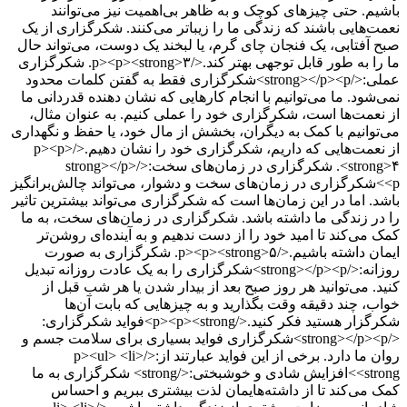
باشیم. حتی چیزهای کوچک و به ظاهر بی‌اهمیت نیز می‌توانند
نعمت‌هایی باشند که زندگی ما را زیباتر می‌کنند. شکرگزاری از یک
صبح آفتابی، یک فنجان چای گرم، یا لبخند یک دوست، می‌تواند حال
ما را به طور قابل توجهی بهتر کند.</p><p><strong>۳. شکرگزاری
عملی:</strong></p><p>شکرگزاری فقط به گفتن کلمات محدود
نمی‌شود. ما می‌توانیم با انجام کارهایی که نشان دهنده قدردانی ما
از نعمت‌ها است، شکرگزاری خود را عملی کنیم. به عنوان مثال،
می‌توانیم با کمک به دیگران، بخشش از مال خود، یا حفظ و نگهداری
از نعمت‌هایی که داریم، شکرگزاری خود را نشان دهیم.</p><p>
<strong>۴. شکرگزاری در زمان‌های سخت:</strong></p>
<p>شکرگزاری در زمان‌های سخت و دشوار، می‌تواند چالش‌برانگیز
باشد. اما در این زمان‌ها است که شکرگزاری می‌تواند بیشترین تاثیر
را در زندگی ما داشته باشد. شکرگزاری در زمان‌های سخت، به ما
کمک می‌کند تا امید خود را از دست ندهیم و به آینده‌ای روشن‌تر
ایمان داشته باشیم.</p><p><strong>۵. شکرگزاری به صورت
روزانه:</strong></p><p>شکرگزاری را به یک عادت روزانه تبدیل
کنید. می‌توانید هر روز صبح بعد از بیدار شدن یا هر شب قبل از
خواب، چند دقیقه وقت بگذارید و به چیزهایی که بابت آن‌ها
شکرگزار هستید فکر کنید.</p><p><strong>فواید شکرگزاری:
</strong></p><p>شکرگزاری فواید بسیاری برای سلامت جسم و
روان ما دارد. برخی از این فواید عبارتند از:</p><ul> <li>
<strong>افزایش شادی و خوشبختی:</strong> شکرگزاری به ما
کمک می‌کند تا از داشته‌هایمان لذت بیشتری ببریم و احساس