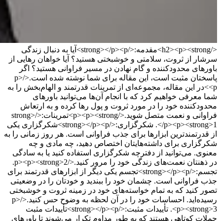
</h2><p><strong>مقدمه:</strong></p><p>آیا به دنبال زندگی
سرشار از ثروت، سلامتی و خوشبختی هستید؟ آیا خواهان رهایی از
باورهای محدودکننده و گام نهادن در مسیر فراوانی هستید؟ اگر
پاسختان مثبت است، این مقاله برای شما نوشته شده است.</p>
<p>در این مقاله، مجموعه‌ای از تمرینات قدرتمند و الهام‌بخش را به
شما معرفی خواهیم کرد که با انجام آن‌ها می‌توانید باورهای
محدودکننده خود را در مورد ثروت و پول رها کرده و به ارتعاش
فراوانی و نعمت متصل شوید.</p><p><strong>تمرینات:</strong>
</p><p><strong>1. شکرگزاری:</strong></p><p>شکرگزاری یکی
از قدرتمندترین ابزارها برای جذب فراوانی است. هر روز زمانی را به
شکرگزاری برای داشته‌هایتان اختصاص دهید، چه مادی و چه
معنوی. می‌توانید از دفترچه شکرگزاری استفاده کنید یا به سادگی
در ذهنتان نعمت‌های زندگی خود را مرور کنید.</p><p><strong>2.
تجسم:</strong></p><p>تجسم یکی دیگر از ابزارهای قدرتمند برای
جذب فراوانی است. چشمان خود را ببندید و خودتان را در وضعیتی
تصور کنید که به تمام خواسته‌های خود در زمینه ثروت و خوشبختی
رسیده‌اید. احساسات خود را در آن لحظه به وضوح حس کنید.</p>
<p><strong>3. تأییدات مثبت:</strong></p><p>تأییدات مثبت
جملات کوتاهی هستند که به طور مداوم تکرار می‌شوند تا باورهای