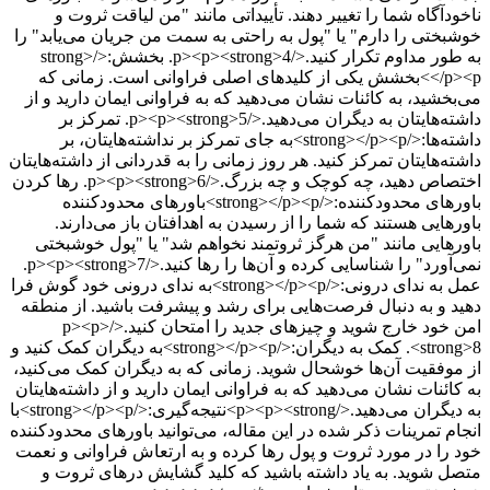
ناخودآگاه شما را تغییر دهند. تأییداتی مانند "من لیاقت ثروت و
خوشبختی را دارم" یا "پول به راحتی به سمت من جریان می‌یابد" را
به طور مداوم تکرار کنید.</p><p><strong>4. بخشش:</strong>
</p><p>بخشش یکی از کلیدهای اصلی فراوانی است. زمانی که
می‌بخشید، به کائنات نشان می‌دهید که به فراوانی ایمان دارید و از
داشته‌هایتان به دیگران می‌دهید.</p><p><strong>5. تمرکز بر
داشته‌ها:</strong></p><p>به جای تمرکز بر نداشته‌هایتان، بر
داشته‌هایتان تمرکز کنید. هر روز زمانی را به قدردانی از داشته‌هایتان
اختصاص دهید، چه کوچک و چه بزرگ.</p><p><strong>6. رها کردن
باورهای محدودکننده:</strong></p><p>باورهای محدودکننده
باورهایی هستند که شما را از رسیدن به اهدافتان باز می‌دارند.
باورهایی مانند "من هرگز ثروتمند نخواهم شد" یا "پول خوشبختی
نمی‌آورد" را شناسایی کرده و آن‌ها را رها کنید.</p><p><strong>7.
عمل به ندای درونی:</strong></p><p>به ندای درونی خود گوش فرا
دهید و به دنبال فرصت‌هایی برای رشد و پیشرفت باشید. از منطقه
امن خود خارج شوید و چیزهای جدید را امتحان کنید.</p><p>
<strong>8. کمک به دیگران:</strong></p><p>به دیگران کمک کنید و
از موفقیت آن‌ها خوشحال شوید. زمانی که به دیگران کمک می‌کنید،
به کائنات نشان می‌دهید که به فراوانی ایمان دارید و از داشته‌هایتان
به دیگران می‌دهید.</p><p><strong>نتیجه‌گیری:</strong></p><p>با
انجام تمرینات ذکر شده در این مقاله، می‌توانید باورهای محدودکننده
خود را در مورد ثروت و پول رها کرده و به ارتعاش فراوانی و نعمت
متصل شوید. به یاد داشته باشید که کلید گشایش درهای ثروت و