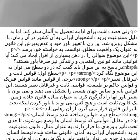
<p>زنی قصد داشت برای ادامه تحصیل به آلمان سفر کند. اما به
دلیل ممنوعیت ورود دانشجویان ایرانی به آن کشور در آن زمان، با
مشکل روبرو شد. این زن با تغییر باور خود و عدم پذیرش این قانون
به عنوان یک واقعیت مطلق، توانست به خواسته خود برسد.</p>
<p>این موضوع سوالی را در ذهن بسیاری از افراد ایجاد می کند: آیا
قوانینی مانند قوانین راهنمایی و رانندگی نیز صرفاً باور هستند؟
&nbsp;در پاسخ به این سوال باید گفت که در دو سطح می توان به
این موضوع نگاه کرد:</p> <p><strong>سطح اول: قوانین ثابت و
غیرقابل تغییر</strong></p> <p>برخی از قوانین مانند قوانین فیزیک
و قوانین حاکم بر طبیعت، قوانینی ثابت و غیرقابل تغییر هستند. این
قوانین پایه و اساس جهان هستی را تشکیل می دهند و نمی توان با
تغییر باور آنها را دگرگون کرد. به عنوان مثال، قانون جاذبه زمین،
یک قانون ثابت است و هیچ کس نمی تواند با باور کردن اینکه تحت
تاثیر این قانون قرار نمی گیرد، از آن رهایی یابد.</p> <p>
<strong>سطح دوم: قوانین ساخته شده توسط انسان</strong></p>
<p>در مقابل، قوانینی که توسط انسان ها وضع می شوند، تا حدی
تحت تاثیر باورهای ما قرار دارند. به عنوان مثال، قانون ممنوعیت
ورود دانشجویان ایرانی به آلمان، قانونی ساخته شده توسط انسان
است و تا حدی می توان با تغییر باور و نگرش به آن، راه هایی برای