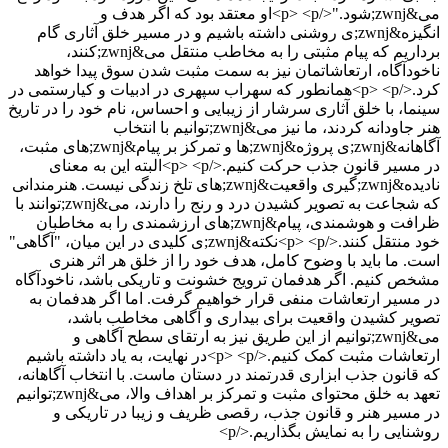
می&zwnj;شود."</p> <p>او معتقد بود که اگر هدف و
انگیزه&zwnj;ی روشنی داشته باشیم و در مسیر خلق آثاری گام
برداریم که پیام مثبتی را به مخاطب منتقل می&zwnj;کنند،
ناخودآگاه، ارتعاشاتمان نیز به سمت مثبت شدن سوق پیدا خواهد
کرد.</p> <p>همانطور که سهراب سپهری در ادبیات و کیارستمی در
سینما، با خلق آثاری سرشار از زیبایی و احساس، نام خود را در تاریخ
هنر جاودانه کردند، ما نیز می&zwnj;توانیم با انتخاب
آگاهانه&zwnj;ی پروژه&zwnj;ها و تمرکز بر پیام&zwnj;های مثبت،
در مسیر قانون جذب حرکت کنیم.</p> <p>البته این به معنای
نادیده&zwnj;گیری واقعیت&zwnj;های تلخ زندگی نیست. هنرمندانی
که شجاعت به تصویر کشیدن درد و رنج را دارند، می&zwnj;توانند با
ظرافت و هوشمندی، پیام&zwnj;های ارزشمندی را به مخاطبان
خود منتقل کنند.</p> <p>نکته&zwnj;ی کلیدی در این میان، "آگاهی"
است. ما باید با وضوح کامل، هدف خود را از خلق هر اثر هنری
مشخص کنیم. اگر هدفمان ترویج خشونت و تاریکی باشد، ناخودآگاه
در مسیر ارتعاشات منفی قرار خواهیم گرفت. اما اگر هدفمان به
تصویر کشیدن واقعیت برای بیداری و آگاهی مخاطب باشد،
می&zwnj;توانیم از این طریق نیز به ارتقای سطح آگاهی و
ارتعاشات مثبت کمک کنیم.</p> <p>در نهایت، به یاد داشته باشیم
که قانون جذب ابزاری قدرتمند در دستان ماست. با انتخاب آگاهانه،
تعهد به خلق محتوای مثبت و تمرکز بر اهداف والا، می&zwnj;توانیم
در مسیر هنر و قانون جذب، رقصی ظریف و زیبا در تاریکی و
روشنایی را به نمایش بگذاریم.</p>