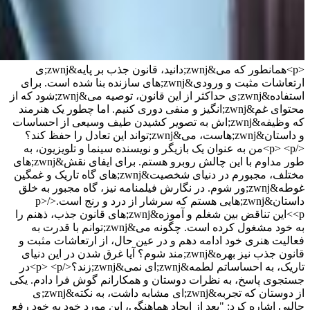
<p>همانطور که می&zwnj;دانید، قانون جذب بر پایه&zwnj;ی
ارتعاشات مثبت و ورودی&zwnj;های سازنده بنا شده است. برای
استفاده&zwnj;ی حداکثر از این قانون، توصیه می&zwnj;شود که از
محتوای غم&zwnj;انگیز و منفی دوری کنیم. اما چطور یک هنرمند
که وظیفه&zwnj;اش به تصویر کشیدن طیف وسیعی از احساسات
و داستان&zwnj;هاست، می&zwnj;تواند این تعادل را حفظ کند؟
</p> <p>من به عنوان یک بازیگر و نویسنده سینما و تلویزیون، به
طور مداوم با این چالش روبرو هستم. برای ایفای نقش&zwnj;های
مختلف، مجبورم در دنیای شخصیت&zwnj;های گاه تاریک و غمگین
غوطه&zwnj;ور شوم. در نگارش فیلمنامه نیز، گاه مجبور به خلق
داستان&zwnj;هایی هستم که سرشار از درد و رنج است.</p>
<p>این تناقض بین شغلم و آموزه&zwnj;های قانون جذب، ذهنم را
به خود مشغول کرده است. چگونه می&zwnj;توانم با قدرت به
فعالیت هنری خود ادامه دهم و در عین حال، از ارتعاشات مثبت و
قانون جذب نیز بهره&zwnj;مند شوم؟ آیا غرق شدن در این دنیای
تاریک، به احساساتم لطمه&zwnj;ای نمی&zwnj;زند؟</p> <p>در
جستجوی پاسخ، به نظرات دوستان و همکارانم گوش فرا دادم. یکی
از دوستان که تجربه&zwnj;ای مشابه داشت، به نکته&zwnj;ی
جالبی اشاره کرد: "بعد از ایجاد هماهنگی، این مورد خود به خود رفع