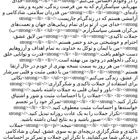
را در وجودم احساس می‌کنم.</strong></li> <li><strong>خدای
مهربانم، سپاسگزارم که به من فرصت زندگی، تجربه و رشد
داده‌ای.</strong></li> <li><strong>من قدردان سلامتی، شادکامی و
آرامشی هستم که در زندگی‌ام جاریست.</strong></li> <li>
<strong>خدای من، از تو برای تمام زیبایی‌های جهان و نعمت‌های
بی‌کران هستی سپاسگزارم.</strong></li> </ul><p><strong>ب)
جملات تاکیدی:</strong></p><ul> <li><strong>من لایق عشق،
احترام و خوشبختی بی‌حد و حصر هستم.</strong></li> <li>
<strong>من با ایمان و توکل به خداوند، به تمام اهداف و آرزوهایم
دست خواهم یافت.</strong></li> <li><strong>قدرت و توانایی خلق
زندگی دلخواهم در وجود من نهفته است.</strong></li> <li>
<strong>من هر روز به سمت نسخه بهتری از خودم در حال ارتقا
هستم.</strong></li> <li><strong>من با ذهنی مثبت و قلبی سرشار
از عشق، زندگی می‌کنم.</strong></li> </ul><p><strong>نکاتی
برای استفاده از جملات تاکیدی و شکرگزاری:</strong></p><ul>
<li><strong>باور و ایمان قلبی به جملات داشته باشید.</strong>
</li> <li><strong>جملات را با احساسات مثبت و شور و اشتیاق
تکرار کنید.</strong></li> <li><strong>تمرکز خود را بر تجسم
خواسته‌ها و احساسات مثبت معطوف کنید.</strong></li> <li>
<strong>تکرار جملات را به یک عادت روزانه تبدیل کنید.</strong>
</li> <li><strong>صبور باشید و به نتایج ایمان داشته باشید.
</strong></li> </ul><p><strong>نتیجه:</strong></p><p>جملات
تاکیدی و شکرگزاری دریچه‌ای نو به سوی عشق، ایمان و شادکامی
در زندگی شما می‌گشایند. با تکرار این جملات و تمرکز بر احساسات