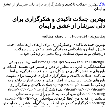
بلاگ
/
بهترین جملات تاکیدی و شکرگزاری برای دلی سرشار از عشق
و ایمان
بهترین جملات تاکیدی و شکرگزاری برای
دلی سرشار از عشق و ایمان
پیکاسولند ·
2024-03-31
· 3 دقیقه مطالعه
بهترین جملات تاکیدی و شکرگزاری برای ارتقای ارتعاشات، جذب
عشق، ایمان و شادکامی به زندگی شما. با تکرار این جملات،
دریچه‌ای نو به سوی سعادت و نیک‌بختی در زندگی خود…
</h2><p><strong>مقدمه:</strong></p><p>انسان‌ها موجوداتی
شگفت‌انگیز با قدرتی بی‌نظیر در ذهن و ضمیر خود هستند. کلمات و
باورهای ما نقش کلیدی در شکل‌دهی به واقعیت زندگی‌مان ایفا
می‌کنند. جملات تاکیدی و شکرگزاری ابزاری قدرتمند برای تقویت
باورهای مثبت، رها شدن از افکار منفی و جذب تجارب دلخواه به
زندگی ما هستند.</p><p><strong>جملات تاکیدی و شکرگزاری:
</strong></p><p><strong>الف) شکرگزاری:</strong></p><ul>
<li><strong>خدای من، از صمیم قلبم برای تمام نعمت‌های
بی‌شماری که به من عطا کرده‌ای سپاسگزارم.</strong></li> <li>
<strong>شکرگزارم که در هر لحظه از زندگی‌ام، عشق و حمایت تو