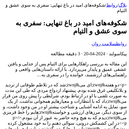
بلاگ
/
روابط
/
شکوفه‌های امید در باغ تنهایی: سفری به سوی عشق و
التیام
شکوفه‌های امید در باغ تنهایی: سفری به
سوی عشق و التیام
روابط
سلامت روان
پیکاسولند ·
2024-04-20
· 3 دقیقه مطالعه
این مقاله به بررسی راهکارهایی برای التیام پس از جدایی و یافتن
عشقی عمیق و پایدار می‌پردازد. با ارائه داستان‌هایی واقعی و
راهنمایی‌های ارزشمند، خواننده را در سفری به…
<p>دو هفته&zwnj;ای می&zwnj;شد که در تلاطم طوفانی از تردید
و بلاتکلیفی غرق شده بودم. پیشنهاد ازدواج مردی که طی این مدت
به صورت تلفنی با او در ارتباط بودم، شرایطی را پیش روی من قرار
می&zwnj;داد که با انتظارات و معیارهایم همخوانی نداشت. از یک
سو، تمایل به ادامه آشنایی و شناخت بیشتر او در من وجود داشت، و
از سوی دیگر، مرزهای ارزشی و خواسته&zwnj;هایم را خط قرمزی
می&zwnj;دیدم که به هیچ وجه حاضر به عبور از آن نبودم.</p>
<p>در این کشمکش درونی، سوالی ذهنم را به خود مشغول کرده
بود: چگونه می&zwnj;توانم با رها کردن گذشته و بازسازی باورهایم،