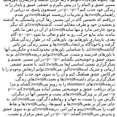
مسیر عشق و التیام را در پیش بگیرم و عشقی عمیق و پایدار را به
زندگی خود جذب کنم؟</p> <p>در جستجوی پاسخ، به دریایی از
راهنمایی&zwnj;ها و تجربیات ارزشمند غوطه&zwnj;ور شدم.
دریافتم که نخستین گام در این مسیر، رها کردن وابستگی به گذشته
و بخشیدن خود و طرف مقابلم است. گذشته&zwnj;ای که دیگر
وجود خارجی ندارد و تنها سایه&zwnj;ای از آن در ذهن ما باقی
مانده، نباید مانع حرکت رو به جلو و تعالی ما شود.</p> <p>گام
بعدی، بازسازی باورهایم بود. باورهایی که در طول زندگی شکل
گرفته و ناخودآگاه بر انتخاب&zwnj;ها و مسیر زندگی من تاثیر
گذاشته&zwnj;اند. با شناسایی باورهای محدودکننده و جایگزینی آنها
با باورهای قدرتمند و مثبت، می&zwnj;توانم دریچه&zwnj;ای نو به
سوی عشق و خوشبختی بگشايم.</p> <p>در این مسیر، تجسم و
شکرگزاری نقشی اساسی ایفا می&zwnj;کنند. با تجسم عشقی
آرمانی و شریک ایده&zwnj;آلم، می&zwnj;توانم ارتعاش وجودم را با
فرکانس عشق هماهنگ کنم و آن را به سوی خود جذب کنم.
شکرگزاری برای داشته&zwnj;ها و نعمت&zwnj;های زندگی،
دریچه&zwnj;های abundance را به رویم می&zwnj;گشاید و مرا
برای دریافت عشق و خوشبختی بیشتر آماده می&zwnj;کند.</p>
<p>تمرکز بر ویژگی&zwnj;های مثبت و تحسین آنها در دیگران،
نگرش من را نسبت به جهان و روابطم دگرگون می&zwnj;کند. به
جای تمرکز بر نقص&zwnj;ها و کمبودها، زیبایی&zwnj;ها و نقاط
قوت را می&zwnj;بینم و این امر، دریچه&zwnj;ای نو به سوی عشق
و پذیرش می&zwnj;گشاید.</p> <p>در این سفر پرفراز و نشیب،