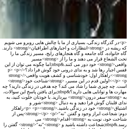
<p>در گذرگاه زندگی، بسیاری از ما با چالش هایی روبرو می شویم
که ریشه در <strong>انتظارات و اجبارهای اطرافیان</strong> دارند.
گاه خانواده، گاه جامعه و گاه هنجارهای رایج، مسیر زندگی ما را
تحت الشعاع قرار می دهند و ما را از <strong>مسیر
واقعی</strong> خود دور می کنند.&nbsp;اما چگونه می توان از این
قفس اجبار رها شد و به ندای درونی خود گوش فرا داد؟</p> <p>
<strong>راهکار اول: خودشناسی و کشف هویت واقعی</strong>
</p> <p>اولین قدم در این مسیر، <strong>شناخت خود</strong>
است. چه چیزی شما را شاد می کند؟ چه هدفی در زندگی دارید؟ چه
مهارت ها و توانایی هایی دارید؟&nbsp;برای یافتن پاسخ این سوالات،
به <strong>سفر درون</strong> بپردازید. با خودتان خلوت کنید، به
ندای قلبتان گوش فرا دهید و به دنبال <strong>شور و
اشتیاق</strong> خود در زندگی باشید.</p> <p><strong>راهکار
دوم: شجاعت ابراز وجود و گفتن "نه"</strong></p> <p>پس از
شناخت خود، نوبت به <strong>اقدام</strong> می
رسد.&nbsp;شجاعت داشته باشید و <strong>"نه"</strong> گفتن را