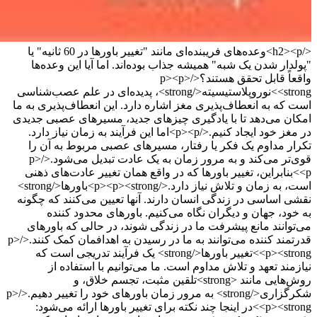
</h2><p>وعده‌های فریبنده‌ای مانند "تغییر باورها در 60 ثانیه" یا
"پولدار شدن یک شبه" همیشه جذاب بوده‌اند. اما آیا این وعده‌ها
واقعاً قابل تحقق هستند؟</p><p>
<strong>نوروپلاستیسیته</strong>، پدیده‌ای در علم عصب‌شناسی
است که به انعطاف‌پذیری مغز اشاره دارد. این انعطاف‌پذیری به ما
امکان می‌دهد تا با یادگیری چیزهای جدید، مسیرهای عصبی جدیدی
در مغز خود ایجاد کنیم.</p><p>اما این فرآیند به زمان نیاز دارد.
تکرار مداوم یک فکر یا رفتار، مسیرهای عصبی مربوط به آن را
قوی‌تر می‌کند و به مرور زمان به یک عادت تبدیل می‌شود.</p>
<p>بنابراین، تغییر باورها که در واقع همان تغییر عادت‌های ذهنی
است، به زمان و تلاش نیاز دارد.</p><p><strong>باورها</strong>
نقشی اساسی در زندگی انسان دارند. آنها تعیین می‌کنند که چگونه
به خود، جهان و دیگران نگاه می‌کنیم. باورهای محدود کننده
می‌توانند مانع پیشرفت ما در زندگی شوند، در حالی که باورهای
قدرتمند کننده می‌توانند به ما در رسیدن به اهدافمان کمک کنند.</p>
<p><strong>تغییر باورها</strong> یک فرآیند تدریجی است که
نیازمند تعهد و تلاش مداوم است. ما می‌توانیم با استفاده از
روش‌هایی مانند <strong>تلقین مثبت، تجسم خلاق، و
شکرگزاری</strong> به مرور زمان باورهای خود را تغییر دهیم.</p>
<p><strong>در اینجا چند نکته برای تغییر باورها ارائه می‌شود: